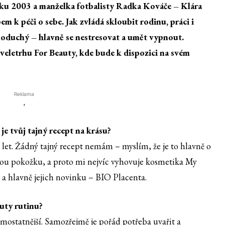
ku 2003 a manželka fotbalisty Radka Kováče – Klára
m k péči o sebe. Jak zvládá skloubit rodinu, práci i
dnoduchý – hlavně se nestresovat a umět vypnout.
veletrhu For Beauty, kde bude k dispozici na svém
Reklama
'
je tvůj tajný recept na krásu?
let. Žádný tajný recept nemám – myslím, že je to hlavně o
chou pokožku, a proto mi nejvíc vyhovuje kosmetika My
, a hlavně jejich novinku – BIO Placenta.
auty rutinu?
samostatnější. Samozřejmě je pořád potřeba uvařit a