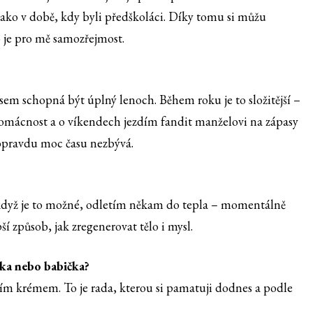
jako v době, kdy byli předškoláci. Díky tomu si můžu
to je pro mě samozřejmost.
sem schopná být úplný lenoch. Během roku je to složitější –
 domácnost a o víkendech jezdím fandit manželovi na zápasy
 opravdu moc času nezbývá.
 když je to možné, odletím někam do tepla – momentálně
ší způsob, jak zregenerovat tělo i mysl.
nka nebo babička?
cím krémem. To je rada, kterou si pamatuji dodnes a podle