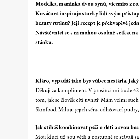
Modelka, maminka dvou synů, vicemiss z ro
Kováčová inspiruje stovky lidí svým přístupe
beauty rutinu? Její recept je překvapivě je
Návštěvníci se s ní mohou osobně setkat na 
stánku.
Kláro, vypadáš jako bys vůbec nestárla. Jaký 
Děkuji za kompliment. V prosinci mi bude 42 
tom, jak se člověk cítí uvnitř. Mám velmi su
Skinfood. Miluju jejich séra, odličovací pudry
Jak stíháš kombinovat péči o děti a svou be
Moji kluci už jsou větší a postupně se stávají 