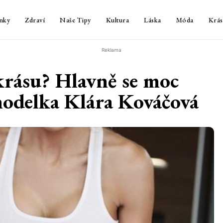
nky
Zdraví
Naše Tipy
Kultura
Láska
Móda
Krás
Reklama
 krásu? Hlavně se moc
modelka Klára Kováčová