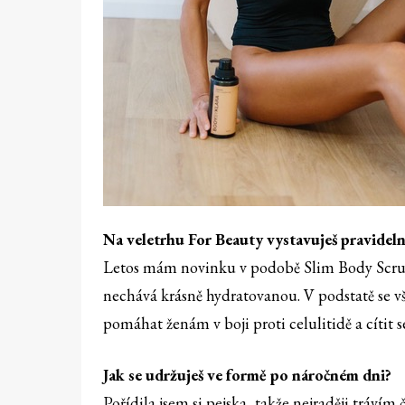
Na veletrhu For Beauty vystavuješ pravidelně
Letos mám novinku v podobě Slim Body Scrub.
nechává krásně hydratovanou. V podstatě se v
pomáhat ženám v boji proti celulitidě a cítit s
Jak se udržuješ ve formě po náročném dni?
Pořídila jsem si pejska, takže nejraději tráví