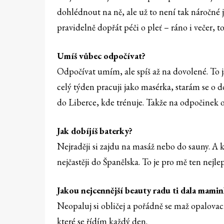
dohlédnout na ně, ale už to není tak náročné 
pravidelně dopřát péči o pleť – ráno i večer, 
Umíš vůbec odpočívat?
Odpočívat umím, ale spíš až na dovolené. To j
celý týden pracuji jako masérka, starám se o
do Liberce, kde trénuje. Takže na odpočinek
Jak dobíjíš baterky?
Nejraději si zajdu na masáž nebo do sauny. A
nejčastěji do Španělska. To je pro mě ten nejlep
Jakou nejcennější beauty radu ti dala mami
Neopaluj si obličej a pořádně se maž opalova
které se řídím každý den.