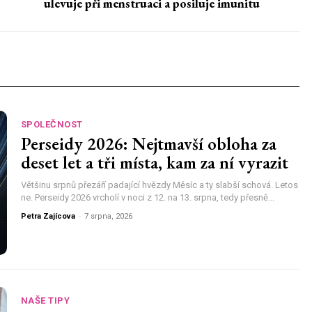
ulevuje při menstruaci a posiluje imunitu
SPOLEČNOST
Perseidy 2026: Nejtmavší obloha za
deset let a tři místa, kam za ní vyrazit
Většinu srpnů přezáří padající hvězdy Měsíc a ty slabší schová. Letos
ne. Perseidy 2026 vrcholí v noci z 12. na 13. srpna, tedy přesně...
Petra Zajícova
-
7 srpna, 2026
NAŠE TIPY