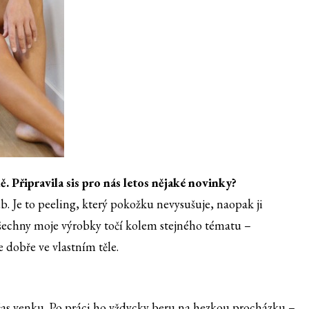
. Připravila sis pro nás letos nějaké novinky?
 Je to peeling, který pokožku nevysušuje, naopak ji
šechny moje výrobky točí kolem stejného tématu –
e dobře ve vlastním těle.
m čas venku. Po práci ho vždycky beru na hezkou procházku –