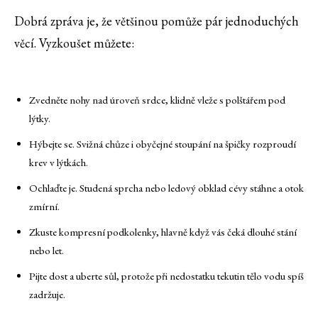
Dobrá zpráva je, že většinou pomůže pár jednoduchých
věcí. Vyzkoušet můžete:
Zvedněte nohy nad úroveň srdce, klidně vleže s polštářem pod
lýtky.
Hýbejte se. Svižná chůze i obyčejné stoupání na špičky rozproudí
krev v lýtkách.
Ochlaďte je. Studená sprcha nebo ledový obklad cévy stáhne a otok
zmírní.
Zkuste kompresní podkolenky, hlavně když vás čeká dlouhé stání
nebo let.
Pijte dost a uberte sůl, protože při nedostatku tekutin tělo vodu spíš
zadržuje.