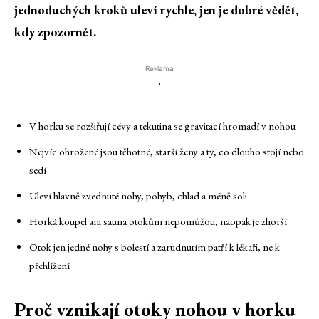
jednoduchých kroků uleví rychle, jen je dobré vědět,
kdy zpozornět.
Reklama
'
V horku se rozšiřují cévy a tekutina se gravitací hromadí v nohou
Nejvíc ohrožené jsou těhotné, starší ženy a ty, co dlouho stojí nebo
sedí
Uleví hlavně zvednuté nohy, pohyb, chlad a méně soli
Horká koupel ani sauna otokům nepomůžou, naopak je zhorší
Otok jen jedné nohy s bolestí a zarudnutím patří k lékaři, ne k
přehlížení
Proč vznikají otoky nohou v horku