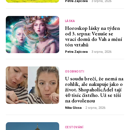
Petra Zajícova
-
3 srpna, 2026
LÁSKA
Horoskop lásky na týden
od 3. srpna: Venuše se
vrací domů do Vah a mění
tón vztahů
Petra Zajícova
-
3 srpna, 2026
OSOBNOSTI
U soudu brečí, že nemá na
rohlík, ale nakupuje jako o
život. ShopaholicAdel tají
40 tisíc čistého. Už se těší
na dovolenou
Nika Glosa
-
2 srpna, 2026
CESTOVÁNÍ