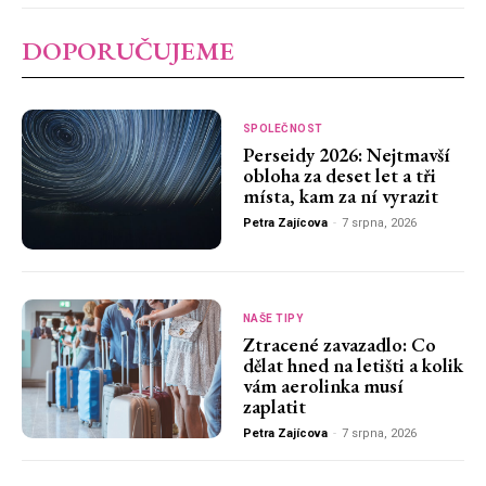
DOPORUČUJEME
SPOLEČNOST
Perseidy 2026: Nejtmavší
obloha za deset let a tři
místa, kam za ní vyrazit
Petra Zajícova
-
7 srpna, 2026
NAŠE TIPY
Ztracené zavazadlo: Co
dělat hned na letišti a kolik
vám aerolinka musí
zaplatit
Petra Zajícova
-
7 srpna, 2026