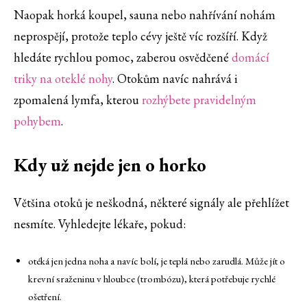
Naopak horká koupel, sauna nebo nahřívání nohám
neprospějí, protože teplo cévy ještě víc rozšíří. Když
hledáte rychlou pomoc, zaberou osvědčené
domácí
triky na oteklé nohy
. Otokům navíc nahrává i
zpomalená lymfa, kterou
rozhýbete pravidelným
pohybem
.
Kdy už nejde jen o horko
Většina otoků je neškodná, některé signály ale přehlížet
nesmíte. Vyhledejte lékaře, pokud:
otéká jen jedna noha a navíc bolí, je teplá nebo zarudlá. Může jít o
krevní sraženinu v hloubce (trombózu), která potřebuje rychlé
ošetření.