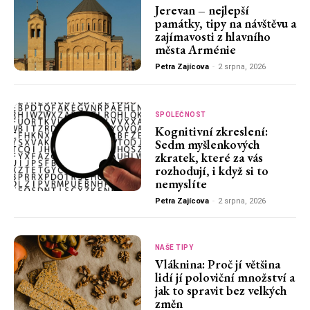
Jerevan – nejlepší
památky, tipy na návštěvu a
zajímavosti z hlavního
města Arménie
Petra Zajícova
-
2 srpna, 2026
SPOLEČNOST
Kognitivní zkreslení:
Sedm myšlenkových
zkratek, které za vás
rozhodují, i když si to
nemyslíte
Petra Zajícova
-
2 srpna, 2026
NAŠE TIPY
Vláknina: Proč jí většina
lidí jí poloviční množství a
jak to spravit bez velkých
změn