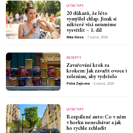
LETNÍ TIPY
20 důkazů, že léto
vymýšlel chlap. Jinak si
některé věci neumíme
vysvětlit – 1. díl
Nika Glosa
-
7 srpna, 2026
RECEPTY
Zavařování krok za
krokem: Jak zavařit ovoce i
zeleninu, aby vydrželo
Petra Zajícova
-
6 srpna, 2026
LETNÍ TIPY
Rozpálené auto: Co v něm
v horku nenechávat a jak
ho rychle zchladit