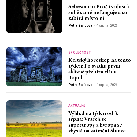
Sebesoucit: Proč tvrdost k
sobě samé nefunguje a co
zabírá místo ní
Petra Zajícova
-
4 srpna, 2026
SPOLEČNOST
Keltský horoskop na tento
týden: Po svátku první
sklizně přebírá vládu
Topol
Petra Zajícova
-
4 srpna, 2026
AKTUÁLNĚ
Výhled na týden od 3.
srpna: Vracejí se
supertropy a Evropa se
chystá na zatmění Slunce