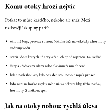
Komu otoky hrozí nejvíc
Potkat to může každého, někoho ale snáz. Mezi
rizikovější skupiny patří:
těhotné ženy, protože rostoucí děloha tlačí na velké žíly a hormony
zadržují vodu
starší lidé, u kterých už cévy a žilní chlopně nepracují tak svižně
ženy s křečovými žilami nebo slabšími žilami obecně
lidé s nadváhou a ti, kdo celý den stojí nebo naopak prosedí
kdo není na horko zvyklý nebo užívá některé léky, třeba na tlak,
hormony či antikoncepci
Jak na otoky nohou: rychlá úleva