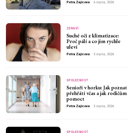
Petra Zajícova
-
6 srpna, 2026
ZDRAVÍ
Suché oči z klimatizace:
Proč pálí a co jim rychle
uleví
Petra Zajícova
-
5 srpna, 2026
SPOLEČNOST
Senioři v horku: Jak poznat
přehřátí včas a jak rodičům
pomoct
Petra Zajícova
-
5 srpna, 2026
SPOLEČNOST