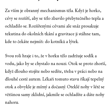
Za vším je obranný mechanismus těla. Když je horko,
cévy se rozšíří, aby se tělo zbavilo přebytečného tepla a
ochladilo se. Rozšířenými cévami ale snáz prosakuje
tekutina do okolních tkání a gravitace ji stáhne tam,
kde to čekáte nejmíň: do kotníků a lýtek.
Svou roli hraje i to, že v horku tělo zadržuje sodík a
vodu, jako by se chystalo na nouzi. Otok se proto zhorší,
když dlouho stojíte nebo sedíte, třeba v práci nebo na
dlouhé cestě autem. Lékaři tomuto stavu říkají tepelný
otok a obvykle je mírný a dočasný. Oteklé nohy v létě se
většinou samy zklidní, jakmile se ochladíte a dáte nohy
nahoru.