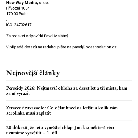
New Way Media, s.r.o.
Přívozní 1054
170 00 Praha
.
IČO: 24702617
Za redakci odpovídá Pavel Malátný.
V případě dotazů na redakci pište na pavel@oceansolution.cz.
Nejnovější články
Perseidy 2026: Nejtmavší obloha za deset let a tři místa, kam
za ní vyrazit
Ztracené zavazadlo: Co dělat hned na letišti a kolik vám
aerolinka musí zaplatit
20 důkazů, že léto vymýšlel chlap. Jinak si některé věci
neumíme vysvětlit – 1. díl