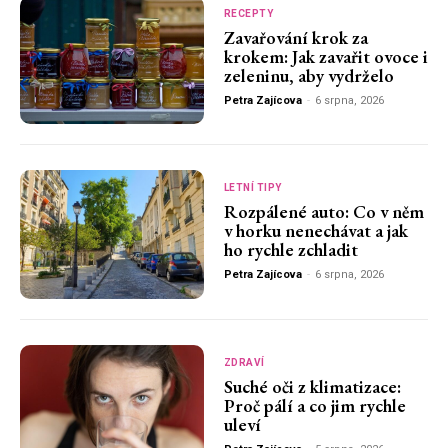
RECEPTY
Zavařování krok za
krokem: Jak zavařit ovoce i
zeleninu, aby vydrželo
Petra Zajícova
-
6 srpna, 2026
LETNÍ TIPY
Rozpálené auto: Co v něm
v horku nenechávat a jak
ho rychle zchladit
Petra Zajícova
-
6 srpna, 2026
ZDRAVÍ
Suché oči z klimatizace:
Proč pálí a co jim rychle
uleví