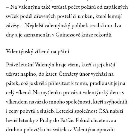
– Na Valentýna také vzrůstá počet požárů od zapálených
svíček podél dřevěných postelí či u oken, které lemují
závěsy. – Nejdelší valentýnský polibek trval skoro dva
dny a je zaznamenán v Guinessově knize rekordů.
Valentýnský víkend na přání
Právě letošní Valentýn hraje všem, kteří si jej chtějí
užívat naplno, do karet. Čtrnáctý únor vychází na
pátek, což je skvělá příležitost k tomu, prodloužit jej na
celý víkend. Na myšlenku provázat valentýnský den i s
víkendem navázalo mnoho společností, kteří zvýhodnili
i ceny pobytů a služeb. Letecká společnost ČSA nabízí
levné letenky z Prahy do Paříže. Pokud chcete svou
druhou polovičku na svátek sv. Valentýna opravdu