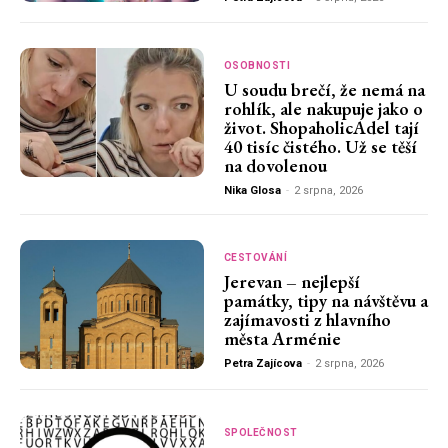
OSOBNOSTI
U soudu brečí, že nemá na
rohlík, ale nakupuje jako o
život. ShopaholicAdel tají
40 tisíc čistého. Už se těší
na dovolenou
Nika Glosa
-
2 srpna, 2026
CESTOVÁNÍ
Jerevan – nejlepší
památky, tipy na návštěvu a
zajímavosti z hlavního
města Arménie
Petra Zajícova
-
2 srpna, 2026
SPOLEČNOST