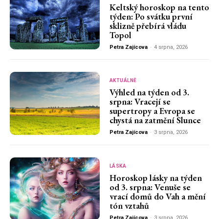
Keltský horoskop na tento
týden: Po svátku první
sklizně přebírá vládu
Topol
Petra Zajícova
-
4 srpna, 2026
AKTUÁLNĚ
Výhled na týden od 3.
srpna: Vracejí se
supertropy a Evropa se
chystá na zatmění Slunce
Petra Zajícova
-
3 srpna, 2026
LÁSKA
Horoskop lásky na týden
od 3. srpna: Venuše se
vrací domů do Vah a mění
tón vztahů
Petra Zajícova
-
3 srpna, 2026