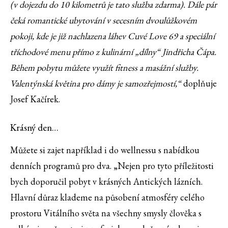
(v dojezdu do 10 kilometrů je tato služba zdarma). Dále pár
čeká romantické ubytování v secesním dvoulůžkovém
pokoji, kde je již nachlazena láhev Cuvé Love 69 a speciální
tříchodové menu přímo z kulinární „dílny“ Jindřicha Čápa.
Během pobytu můžete využít fitness a masážní služby.
Valentýnská květina pro dámy je samozřejmostí,“
doplňuje
Josef Kačírek.
Krásný den…
Můžete si zajet například i do wellnessu s nabídkou
denních programů pro dva. „Nejen pro tyto příležitosti
bych doporučil pobyt v krásných Antických lázních.
Hlavní důraz klademe na působení atmosféry celého
prostoru Vitálního světa na všechny smysly člověka s