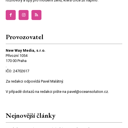
rozhovory a tipy pro moderní ženu, která chce žít naplno.
Provozovatel
New Way Media, s.r.o.
Přívozní 1054
170 00 Praha
.
IČO: 24702617
Za redakci odpovídá Pavel Malátný.
V případě dotazů na redakci pište na pavel@oceansolution.cz.
Nejnovější články