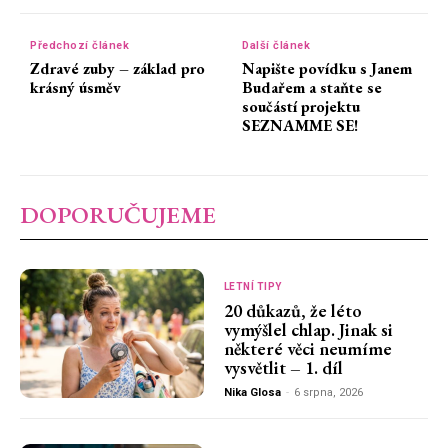
Předchozí článek
Další článek
Zdravé zuby – základ pro
Napište povídku s Janem
krásný úsměv
Budařem a staňte se
součástí projektu
SEZNAMME SE!
DOPORUČUJEME
LETNÍ TIPY
20 důkazů, že léto
vymýšlel chlap. Jinak si
některé věci neumíme
vysvětlit – 1. díl
Nika Glosa
-
6 srpna, 2026