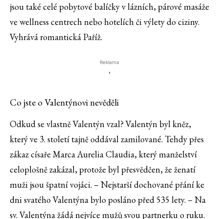
jsou také celé pobytové balíčky v lázních, párové masáže
ve wellness centrech nebo hotelích či výlety do ciziny.
Vyhrává romantická Paříž.
Reklama
'
Co jste o Valentýnovi nevěděli
Odkud se vlastně Valentýn vzal? Valentýn byl kněz,
který ve 3. století tajně oddával zamilované. Tehdy přes
zákaz císaře Marca Aurelia Claudia, který manželství
celoplošně zakázal, protože byl přesvědčen, že ženatí
muži jsou špatní vojáci. – Nejstarší dochované přání ke
dni svatého Valentýna bylo posláno před 535 lety. – Na
sv. Valentýna žádá nejvíce mužů svou partnerku o ruku.