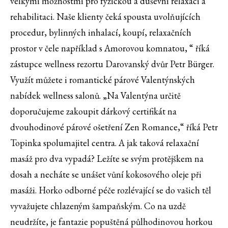
velkými možnostmi pro fyzickou a duševní relaxaci a
rehabilitaci. Naše klienty čeká spousta uvolňujících
procedur, bylinných inhalací, koupí, relaxačních
prostor v čele například s Amorovou komnatou, “ říká
zástupce wellness rezortu Darovanský dvůr Petr Bürger.
Využít můžete i romantické párové Valentýnských
nabídek wellness salonů. „Na Valentýna určitě
doporučujeme zakoupit dárkový certifikát na
dvouhodinové párové ošetření Zen Romance,“ říká Petr
Topinka spolumajitel centra. A jak taková relaxační
masáž pro dva vypadá? Ležíte se svým protějškem na
dosah a necháte se unášet vůní kokosového oleje při
masáži. Horko odborné péče rozlévající se do vašich těl
vyvažujete chlazeným šampaňským. Co na uzdě
neudržíte, je fantazie popuštěná půlhodinovou horkou