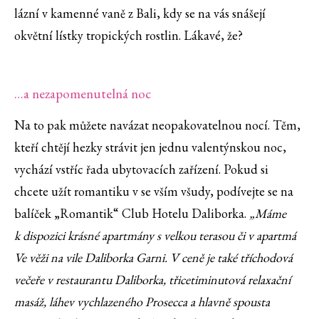
lázní v kamenné vaně z Bali, kdy se na vás snášejí
okvětní lístky tropických rostlin. Lákavé, že?
…a nezapomenutelná noc
Na to pak můžete navázat neopakovatelnou nocí. Těm,
kteří chtějí hezky strávit jen jednu valentýnskou noc,
vychází vstříc řada ubytovacích zařízení. Pokud si
chcete užít romantiku v se vším všudy, podívejte se na
balíček „Romantik“ Club Hotelu Daliborka.
„Máme
k dispozici krásné apartmány s velkou terasou či v apartmá
Ve věži na vile Daliborka Garni. V ceně je také tříchodová
večeře v restaurantu Daliborka, třicetiminutová relaxační
masáž, láhev vychlazeného Prosecca a hlavně spousta