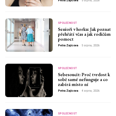
Petra Zajícova
-
5 srpna, 2026
SPOLEČNOST
Senioři v horku: Jak poznat
přehřátí včas a jak rodičům
pomoct
Petra Zajícova
-
5 srpna, 2026
SPOLEČNOST
Sebesoucit: Proč tvrdost k
sobě samé nefunguje a co
zabírá místo ní
Petra Zajícova
-
4 srpna, 2026
SPOLEČNOST