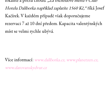
lokalitě a počtu chodů.
„Za tříchodové menu v Club
Hotelu Daliborka například zaplatíte 1560 Kč,“
říká Josef
Kačírek. V každém případě však doporučujeme
rezervaci 7 až 10 dní předem. Kapacita valentýnských
míst se velmi rychle ubývá.
Více informací:
www.daliborka.cz
,
www.planetzen.cz
,
www.darovanskydvur.cz