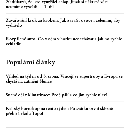
20 důkazů, že léto vymýšlel chlap. Jinak si některé věci
neumíme vysvětlit – 1. díl
Zavařování krok za krokem: Jak zavařit ovoce i zeleninu, aby
vydrželo
Rozpálené auto: Co v něm v horku nenechávat a jak ho rychle
zchladit
Populární články
Výhled na týden od 3. srpna: Vracejí se supertropy a Evropa se
chystá na zatmění Slunce
Suché oči z klimatizace: Proč pálí a co jim rychle uleví
Keltský horoskop na tento týden: Po svátku první sklizně
přebírá vládu Topol