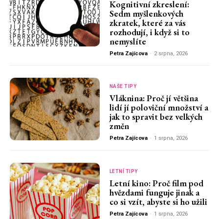
Kognitivní zkreslení:
Sedm myšlenkových
zkratek, které za vás
rozhodují, i když si to
nemyslíte
Petra Zajícova
-
2 srpna, 2026
NAŠE TIPY
Vláknina: Proč jí většina
lidí jí poloviční množství a
jak to spravit bez velkých
změn
Petra Zajícova
-
1 srpna, 2026
LETNÍ TIPY
Letní kino: Proč film pod
hvězdami funguje jinak a
co si vzít, abyste si ho užili
Petra Zajícova
-
1 srpna, 2026