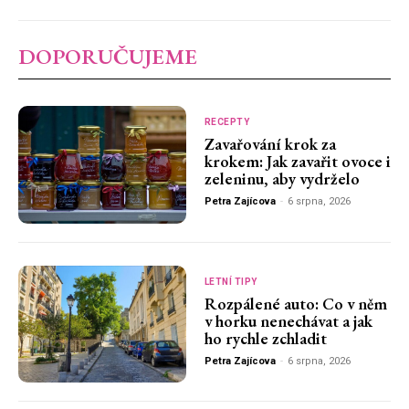
DOPORUČUJEME
RECEPTY
Zavařování krok za
krokem: Jak zavařit ovoce i
zeleninu, aby vydrželo
Petra Zajícova
-
6 srpna, 2026
LETNÍ TIPY
Rozpálené auto: Co v něm
v horku nenechávat a jak
ho rychle zchladit
Petra Zajícova
-
6 srpna, 2026