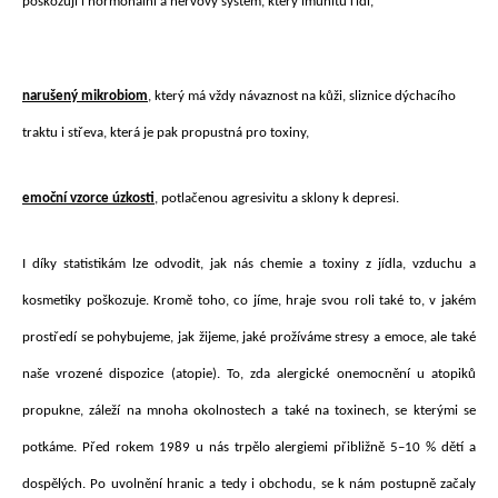
poškozují i hormonální a nervový systém, který imunitu řídí,
narušený mikrobiom
, který má vždy návaznost na kůži, sliznice dýchacího
traktu i střeva, která je pak propustná pro toxiny,
emoční vzorce úzkosti
,
potlačenou agresivitu a sklony k depresi.
I díky statistikám lze odvodit, jak nás chemie a toxiny z jídla, vzduchu a
kosmetiky poškozuje. Kromě toho, co jíme, hraje svou roli také to, v jakém
prostředí se pohybujeme, jak žijeme, jaké prožíváme stresy a emoce, ale také
naše vrozené dispozice (atopie). To, zda alergické onemocnění u atopiků
propukne, záleží na mnoha okolnostech a také na toxinech, se kterými se
potkáme. Před rokem 1989 u nás trpělo alergiemi přibližně 5–10 % dětí a
dospělých. Po uvolnění hranic a tedy i obchodu, se k nám postupně začaly