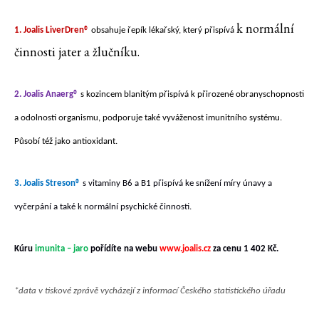
k normální
1. Joalis LiverDren®
obsahuje řepík lékařský, který přispívá
činnosti jater a žlučníku.
2. Joalis Anaerg®
s kozincem blanitým přispívá k přirozené obranyschopnosti
a odolnosti organismu, podporuje také vyváženost imunitního systému.
Působí též jako antioxidant.
3. Joalis Streson®
s vitaminy B6 a B1 přispívá ke snížení míry únavy a
vyčerpání a také k normální psychické činnosti.
Kúru
imunita – jaro
pořídíte na webu
www.joalis.cz
za cenu 1 402 Kč.
*data v tiskové zprávě vycházejí z informací Českého statistického úřadu