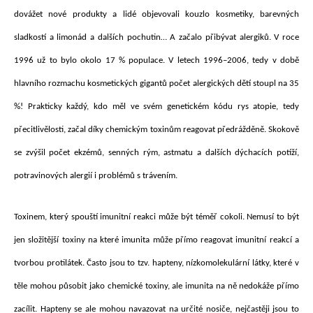
dovážet nové produkty a lidé objevovali kouzlo kosmetiky, barevných
sladkostí a limonád a dalších pochutin… A začalo přibývat alergiků. V roce
1996 už to bylo okolo 17 % populace. V letech 1996–2006, tedy v době
hlavního rozmachu kosmetických gigantů počet alergických dětí stoupl na 35
%! Prakticky každý, kdo měl ve svém genetickém kódu rys atopie, tedy
přecitlivělosti, začal díky chemickým toxinům reagovat předrážděně. Skokově
se zvýšil počet ekzémů, senných rým, astmatu a dalších dýchacích potíží,
potravinových alergií i problémů s trávením.
Toxinem, který spouští imunitní reakci může být téměř cokoli. Nemusí to být
jen složitější toxiny na které imunita může přímo reagovat imunitní reakcí a
tvorbou protilátek. Často jsou to tzv. hapteny, nízkomolekulární látky, které v
těle mohou působit jako chemické toxiny, ale imunita na ně nedokáže přímo
zacílit. Hapteny se ale mohou navazovat na určité nosiče, nejčastěji jsou to