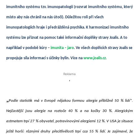
imunitního systému tzv. imunopatologií (rozvrat imunitního systému, který
místo aby nás chránil na nás útočí). Důležitou roli při všech
imunopatologiích hraje i předrážděná psychika. K harmonizaci imunitního
systému lze přizvat na pomoc také informační doplňky stravy Joalis. A to
například v podobě kúry –
imunita – jaro
. Ve všech doplňcích stravy Joalis se
propojuje síla informací s účinky bylin. Více na
www.joalis.cz
.
Reklama
'
„
Podle statistik má v Evropě nějakou formou alergie přibližně 50 % lidí*.
Nejčastější jsou alergie na roztoče 40 % a na kočky 30 %. Alergickým
astmatem trpí 27 % obyvatel, potravinovými alergiemi 12 %. V USA je situace
ještě horší: různými druhy přecitlivělosti trpí cca 55 % lidí. Je zajímavé, že