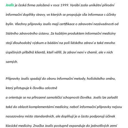
Joalis
je česká firma založená v roce 1999. Vyrábí zcela unikátní přírodní
informační doplňky stravy, ve kterých se propojuje síla informace s účinky
bylin. Všechny přípravky Joalis mají certifikace o zdravotní nezávadnosti od
Státního zdravotního ústavu. Za každým produktem informační medicíny
stojí dlouhodobý výzkum a bádání na poli lidského zdraví a také mnoho
úspěšných příběhů klientů, kteří věřili, že zdraví není v chemii, ale v nich
samých.
Přípravky Joalis spadají do oboru informační metody, holistického směru,
který přistupuje k člověku celostně
a orientuje se na přirozené samoléčicí schopnosti člověka. Joalis lze zařadit
také do oblasti komplementární medicíny, neboť informační přípravky nejsou
nasazovány místo standardních, ale doplňují je a často podporují účinek
klasické medicíny. Značka Joalis postupně expanduje do jednotlivých zemí