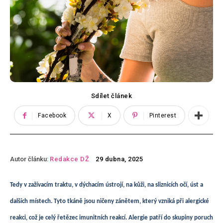
Sdílet článek
Facebook
X
Pinterest
Autor článku:
Redakce DŽ
29 dubna, 2025
Tedy v zažívacím traktu, v dýchacím ústrojí, na kůži, na sliznicích očí, úst a
dalších místech. Tyto tkáně jsou ničeny zánětem, který vzniká při alergické
reakci, což je celý řetězec imunitních reakcí. Alergie patří do skupiny poruch