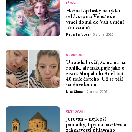
LÁSKA
Horoskop lásky na týden
od 3. srpna: Venuše se
vrací domů do Vah a mění
tón vztahů
Petra Zajícova
-
3 srpna, 2026
OSOBNOSTI
U soudu brečí, že nemá na
rohlík, ale nakupuje jako o
život. ShopaholicAdel tají
40 tisíc čistého. Už se těší
na dovolenou
Nika Glosa
-
2 srpna, 2026
CESTOVÁNÍ
Jerevan – nejlepší
památky, tipy na návštěvu a
zajímavosti z hlavního