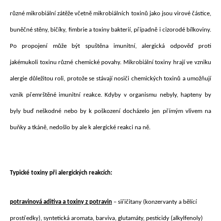
různé mikrobiální zátěže včetně mikrobiálních toxinů jako jsou virové částice,
buněčné stěny, bičíky, fimbrie a toxiny bakterií, případně i cizorodé bílkoviny.
Po propojení může být spuštěna imunitní, alergická odpověď proti
jakémukoli toxinu různé chemické povahy. Mikrobiální toxiny hrají ve vzniku
alergie důležitou roli, protože se stávají nosiči chemických toxinů a umožňují
vznik přemrštěné imunitní reakce. Kdyby v organismu nebyly, hapteny by
byly buď neškodné nebo by k poškození docházelo jen přímým vlivem na
buňky a tkáně, nedošlo by ale k alergické reakci na ně.
Typické toxiny při alergických reakcích:
potravinová aditiva a toxiny z potravin
– siřičitany (konzervanty a bělící
prostředky), syntetická aromata, barviva, glutamáty, pesticidy (alkylfenoly)