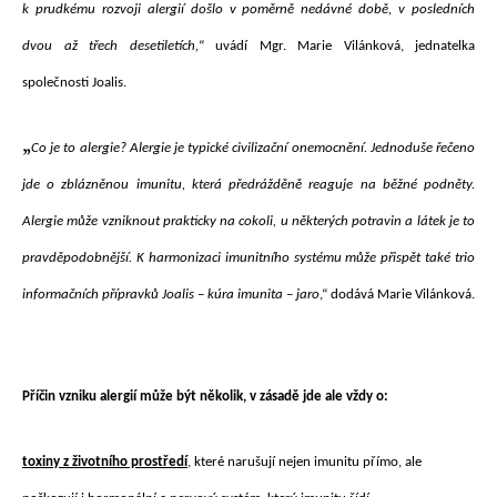
k prudkému rozvoji alergií došlo v poměrně nedávné době, v posledních
dvou až třech desetiletích,
“ uvádí Mgr. Marie Vilánková, jednatelka
společnosti Joalis.
„
Co je to alergie? Alergie je typické civilizační onemocnění. Jednoduše řečeno
jde o zblázněnou imunitu, která předrážděně reaguje na běžné podněty.
Alergie může vzniknout prakticky na cokoli, u některých potravin a látek je to
pravděpodobnější. K harmonizaci imunitního systému může přispět také trio
informačních přípravků Joalis – kúra imunita – jaro
,“ dodává Marie Vilánková.
Příčin vzniku alergií může být několik, v zásadě jde ale vždy o:
toxiny z životního prostředí
, které narušují nejen imunitu přímo, ale