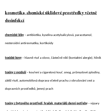
kosmetika, chemické úklidové prostředky včetně
desinfekcí
chemické léky
– antibiotika, kyselina acetylsalicylová, paracetamol,
nesteroidní antirevmatika, kortikoidy
toxické kovy
– hlavně rtuť a olovo, částečně nikl (kontaktní alergie), hliník
toxiny z ovzduší
– kouření a cigaretový kouř, smog, průmyslové zplodiny,
zátěž rtutí, automobilová doprava včetně prachu z obrušování cest a
dopravních prostředků, jemný prach
toxiny z bytového prostředí, hraček, materiálů denní potřeb
y
– výpary