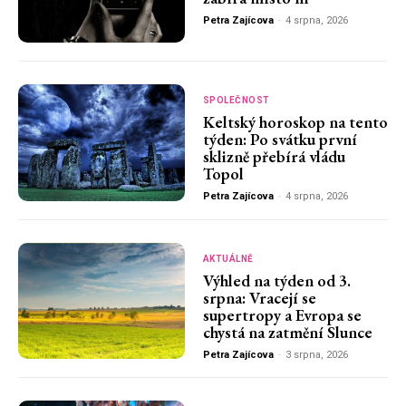
Petra Zajícova
-
4 srpna, 2026
SPOLEČNOST
Keltský horoskop na tento
týden: Po svátku první
sklizně přebírá vládu
Topol
Petra Zajícova
-
4 srpna, 2026
AKTUÁLNĚ
Výhled na týden od 3.
srpna: Vracejí se
supertropy a Evropa se
chystá na zatmění Slunce
Petra Zajícova
-
3 srpna, 2026