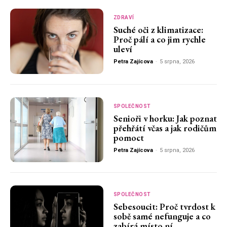
ZDRAVÍ
Suché oči z klimatizace:
Proč pálí a co jim rychle
uleví
Petra Zajícova
-
5 srpna, 2026
SPOLEČNOST
Senioři v horku: Jak poznat
přehřátí včas a jak rodičům
pomoct
Petra Zajícova
-
5 srpna, 2026
SPOLEČNOST
Sebesoucit: Proč tvrdost k
sobě samé nefunguje a co
zabírá místo ní