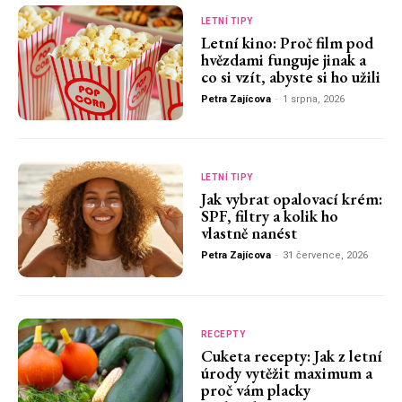
LETNÍ TIPY
Letní kino: Proč film pod
hvězdami funguje jinak a
co si vzít, abyste si ho užili
Petra Zajícova
-
1 srpna, 2026
LETNÍ TIPY
Jak vybrat opalovací krém:
SPF, filtry a kolik ho
vlastně nanést
Petra Zajícova
-
31 července, 2026
RECEPTY
Cuketa recepty: Jak z letní
úrody vytěžit maximum a
proč vám placky