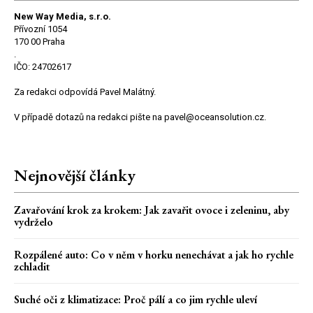
New Way Media, s.r.o.
Přívozní 1054
170 00 Praha
.
IČO: 24702617
Za redakci odpovídá Pavel Malátný.
V případě dotazů na redakci pište na pavel@oceansolution.cz.
Nejnovější články
Zavařování krok za krokem: Jak zavařit ovoce i zeleninu, aby
vydrželo
Rozpálené auto: Co v něm v horku nenechávat a jak ho rychle
zchladit
Suché oči z klimatizace: Proč pálí a co jim rychle uleví