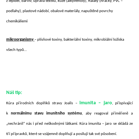
z lepidel, barviv, úprava textilu, kůže (alkylfenoly), ftaláty (hračky, PVC –
podlahy), plastové nádobí, obalové materiály, napuštěné povrchy
chemikáliemi
mikroorganismy
– plísňové toxiny, bakteriální toxiny, mikrobiální ložiska
všech typů…
Náš tip:
imunita – jaro
Kúra přírodních doplňků stravy Joalis –
, přispívající
k
normálnímu stavu imunitního systému
, aby reagoval přiměřeně a
„nechránil“ nás i před neškodnými látkami.
Kúra imunita – jaro se skládá ze
tří přípravků, které se vzájemně doplňují a posilují tak své působení.