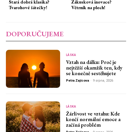
Stará dobrá klasika?
Zákusková inovace?
Tvarohové šátečky!
Větrník na plech!
DOPORUČUJEME
LÁSKA
Vztah na dálku: Proč je
nejtěžší okamžik ten, kdy
se konečně sestěhujete
Petra Zajícova
-
9 srpna, 2026
LÁSKA
Žárlivost ve vztahu: Kde
končí normální emoce a
začíná problém