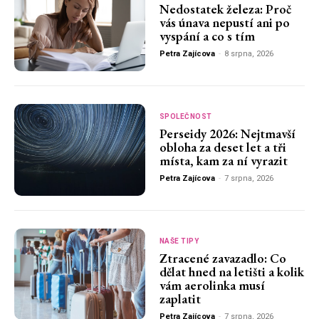
Nedostatek železa: Proč
vás únava nepustí ani po
vyspání a co s tím
Petra Zajícova
-
8 srpna, 2026
SPOLEČNOST
Perseidy 2026: Nejtmavší
obloha za deset let a tři
místa, kam za ní vyrazit
Petra Zajícova
-
7 srpna, 2026
NAŠE TIPY
Ztracené zavazadlo: Co
dělat hned na letišti a kolik
vám aerolinka musí
zaplatit
Petra Zajícova
-
7 srpna, 2026