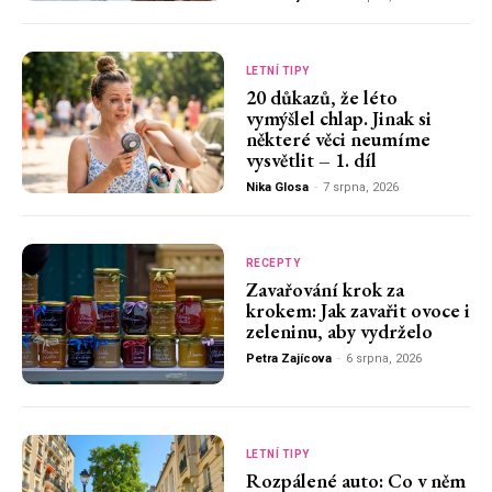
LETNÍ TIPY
20 důkazů, že léto
vymýšlel chlap. Jinak si
některé věci neumíme
vysvětlit – 1. díl
Nika Glosa
-
7 srpna, 2026
RECEPTY
Zavařování krok za
krokem: Jak zavařit ovoce i
zeleninu, aby vydrželo
Petra Zajícova
-
6 srpna, 2026
LETNÍ TIPY
Rozpálené auto: Co v něm