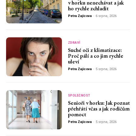
v horku nenechávat a jak
ho rychle zchladit
Petra Zajícova
-
6 srpna, 2026
ZDRAVÍ
Suché oči z klimatizace:
Proč pálí a co jim rychle
uleví
Petra Zajícova
-
5 srpna, 2026
SPOLEČNOST
Senioři v horku: Jak poznat
přehřátí včas a jak rodičům
pomoct
Petra Zajícova
-
5 srpna, 2026