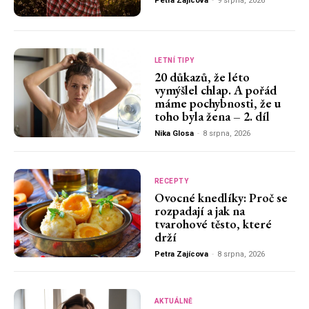
Petra Zajícova
-
9 srpna, 2026
LETNÍ TIPY
20 důkazů, že léto
vymýšlel chlap. A pořád
máme pochybnosti, že u
toho byla žena – 2. díl
Nika Glosa
-
8 srpna, 2026
RECEPTY
Ovocné knedlíky: Proč se
rozpadají a jak na
tvarohové těsto, které
drží
Petra Zajícova
-
8 srpna, 2026
AKTUÁLNĚ