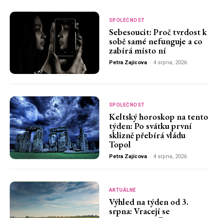
SPOLEČNOST
Sebesoucit: Proč tvrdost k
sobě samé nefunguje a co
zabírá místo ní
Petra Zajícova
-
4 srpna, 2026
SPOLEČNOST
Keltský horoskop na tento
týden: Po svátku první
sklizně přebírá vládu
Topol
Petra Zajícova
-
4 srpna, 2026
AKTUÁLNĚ
Výhled na týden od 3.
srpna: Vracejí se