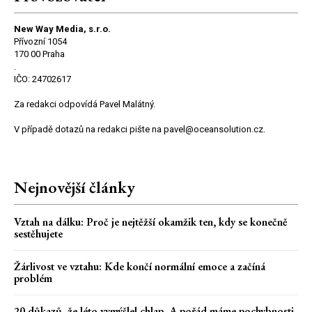
New Way Media, s.r.o.
Přívozní 1054
170 00 Praha
.
IČO: 24702617
Za redakci odpovídá Pavel Malátný.
V případě dotazů na redakci pište na pavel@oceansolution.cz.
Nejnovější články
Vztah na dálku: Proč je nejtěžší okamžik ten, kdy se konečně
sestěhujete
Žárlivost ve vztahu: Kde končí normální emoce a začíná
problém
20 důkazů, že léto vymýšlel chlap. A pořád máme pochybnosti,