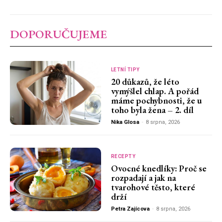
DOPORUČUJEME
LETNÍ TIPY
20 důkazů, že léto
vymýšlel chlap. A pořád
máme pochybnosti, že u
toho byla žena – 2. díl
Nika Glosa
-
8 srpna, 2026
RECEPTY
Ovocné knedlíky: Proč se
rozpadají a jak na
tvarohové těsto, které
drží
Petra Zajícova
-
8 srpna, 2026