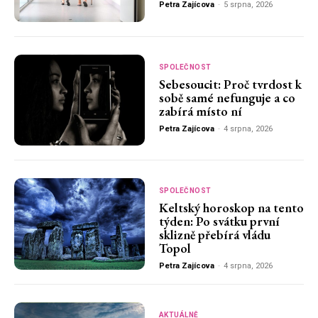
Petra Zajícova
-
5 srpna, 2026
SPOLEČNOST
Sebesoucit: Proč tvrdost k
sobě samé nefunguje a co
zabírá místo ní
Petra Zajícova
-
4 srpna, 2026
SPOLEČNOST
Keltský horoskop na tento
týden: Po svátku první
sklizně přebírá vládu
Topol
Petra Zajícova
-
4 srpna, 2026
AKTUÁLNĚ