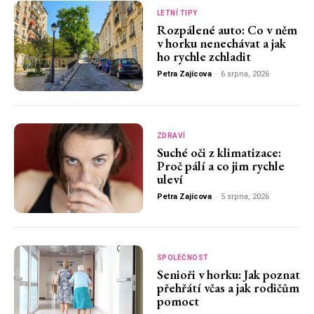
LETNÍ TIPY
Rozpálené auto: Co v něm
v horku nenechávat a jak
ho rychle zchladit
Petra Zajícova
-
6 srpna, 2026
ZDRAVÍ
Suché oči z klimatizace:
Proč pálí a co jim rychle
uleví
Petra Zajícova
-
5 srpna, 2026
SPOLEČNOST
Senioři v horku: Jak poznat
přehřátí včas a jak rodičům
pomoct