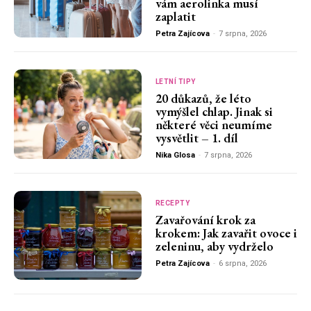
vám aerolinka musí
zaplatit
Petra Zajícova
-
7 srpna, 2026
LETNÍ TIPY
20 důkazů, že léto
vymýšlel chlap. Jinak si
některé věci neumíme
vysvětlit – 1. díl
Nika Glosa
-
7 srpna, 2026
RECEPTY
Zavařování krok za
krokem: Jak zavařit ovoce i
zeleninu, aby vydrželo
Petra Zajícova
-
6 srpna, 2026