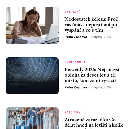
AKTUÁLNĚ
Nedostatek železa: Proč
vás únava nepustí ani po
vyspání a co s tím
Petra Zajícova
-
8 srpna, 2026
SPOLEČNOST
Perseidy 2026: Nejtmavší
obloha za deset let a tři
místa, kam za ní vyrazit
Petra Zajícova
-
7 srpna, 2026
NAŠE TIPY
Ztracené zavazadlo: Co
dělat hned na letišti a kolik