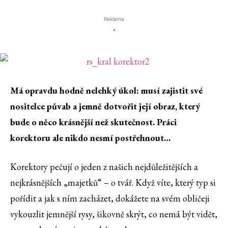
Reklama
'
Má opravdu hodně nelehký úkol: musí zajistit své
nositelce půvab a jemně dotvořit její obraz, který
bude o něco krásnější než skutečnost. Práci
korektoru ale nikdo nesmí postřehnout…
Korektory pečují o jeden z našich nejdůležitějších a
nejkrásnějších „majetků“ – o tvář. Když víte, který typ si
pořídit a jak s ním zacházet, dokážete na svém obličeji
vykouzlit jemnější rysy, šikovně skrýt, co nemá být vidět,