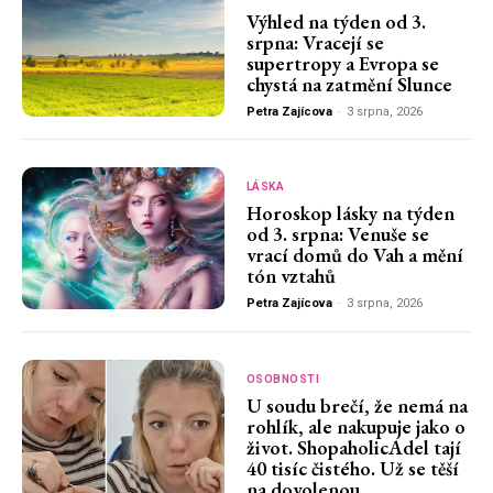
Výhled na týden od 3.
srpna: Vracejí se
supertropy a Evropa se
chystá na zatmění Slunce
Petra Zajícova
-
3 srpna, 2026
LÁSKA
Horoskop lásky na týden
od 3. srpna: Venuše se
vrací domů do Vah a mění
tón vztahů
Petra Zajícova
-
3 srpna, 2026
OSOBNOSTI
U soudu brečí, že nemá na
rohlík, ale nakupuje jako o
život. ShopaholicAdel tají
40 tisíc čistého. Už se těší
na dovolenou