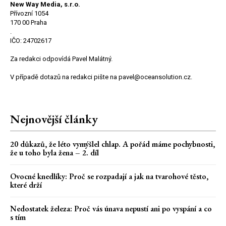
New Way Media, s.r.o.
Přívozní 1054
170 00 Praha
.
IČO: 24702617
Za redakci odpovídá Pavel Malátný.
V případě dotazů na redakci pište na pavel@oceansolution.cz.
Nejnovější články
20 důkazů, že léto vymýšlel chlap. A pořád máme pochybnosti,
že u toho byla žena – 2. díl
Ovocné knedlíky: Proč se rozpadají a jak na tvarohové těsto,
které drží
Nedostatek železa: Proč vás únava nepustí ani po vyspání a co
s tím