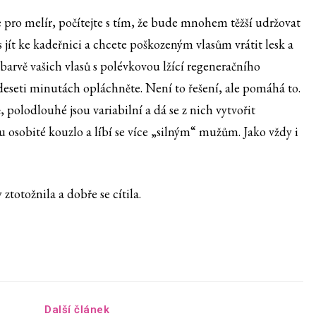
e pro melír, počítejte s tím, že bude mnohem těžší udržovat
s jít ke kadeřnici a chcete poškozeným vlasům vrátit lesk a
barvě vašich vlasů s polévkovou lžící regeneračního
 deseti minutách opláchněte. Není to řešení, ale pomáhá to.
 polodlouhé jsou variabilní a dá se z nich vytvořit
u osobité kouzlo a líbí se více „silným“ mužům. Jako vždy i
 ztotožnila a dobře se cítila.
Další článek