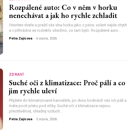
Rozpálené auto: Co v něm v horku
nenechávat a jak ho rychle zchladit
Otevřete dveře a praští vás vlna horka jako z pece, volant nejde chytit
a v přihrádce se rozteklo všechno, co tam bylo. Rozpálené auto...
Petra Zajícova
-
6 srpna, 2026
ZDRAVÍ
Suché oči z klimatizace: Proč pálí a co
jim rychle uleví
Přijdete do klimatizované kanceláře, po dvou hodinách vás oči pálí a
máte pocit písku pod víčky. Suché oči z klimatizace nejsou
přecitlivělost, chladný vzduch...
Petra Zajícova
-
5 srpna, 2026