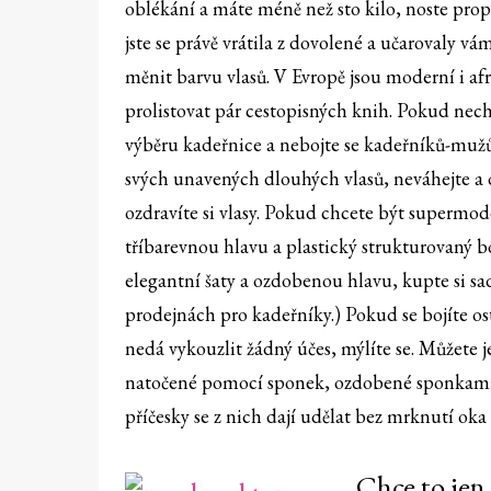
oblékání a máte méně než sto kilo, noste prop
jste se právě vrátila z dovolené a učarovaly v
měnit barvu vlasů. V Evropě jsou moderní i afr
prolistovat pár cestopisných knih. Pokud nec
výběru kadeřnice a nebojte se kadeřníků-mužů
svých unavených dlouhých vlasů, neváhejte a o
ozdravíte si vlasy. Pokud chcete být supermode
tříbarevnou hlavu a plastický strukturovaný 
elegantní šaty a ozdobenou hlavu, kupte si sad
prodejnách pro kadeřníky.) Pokud se bojíte ost
nedá vykouzlit žádný účes, mýlíte se. Můžete 
natočené pomocí sponek, ozdobené sponkami. D
příčesky se z nich dají udělat bez mrknutí ok
Chce to jen 