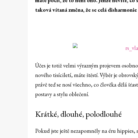
máte pocit, že to není ono. Jenže nevíte, co 
taková vítaná změna, že se celá disharmonie
Účes je totiž velmi výrazným projevem osobnos
nového tisíciletí, máte štěstí. Výběr je obro
právě teď se nosí všechno, co člověka dělá šťas
postavy a stylu oblečení.
Krátké, dlouhé, polodlouhé
Pokud jste ještě nezapomněly na éru hippies, m