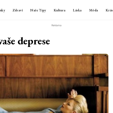
nky
Zdraví
Naše Tipy
Kultura
Láska
Móda
Krás
Reklama
vaše deprese