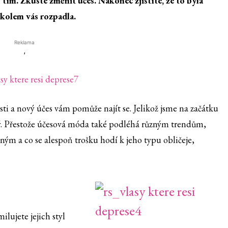
s tím. Zkuste změnit účes. Nakonec zjistíte, že to byla
 kolem vás rozpadla.
Reklama
'
ti a nový účes vám pomůže najít se. Jelikož jsme na začátku
vský. Přestože účesová móda také podléhá různým trendům,
tným a co se alespoň trošku hodí k jeho typu obličeje,
ilujete jejich styl