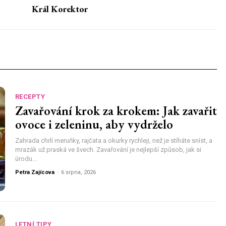
Král Korektor
RECEPTY
Zavařování krok za krokem: Jak zavařit
ovoce i zeleninu, aby vydrželo
Zahrada chrlí meruňky, rajčata a okurky rychleji, než je stíháte sníst, a
mrazák už praská ve švech. Zavařování je nejlepší způsob, jak si
úrodu...
Petra Zajícova
-
6 srpna, 2026
LETNÍ TIPY