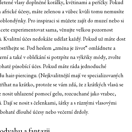
letené vlasy doplněné korálky, květinami a peříčky. Pokud
ám africké účesy, máte zelenou a vůbec kvůli tomu nemusíte
oblondýnky. Pro inspiraci si můžete zajít do muzeí nebo si
hcete experimentovat sama, věnujte velkou pozornost
. Kvalitní účes nedokáže udělat každý. Pokud už máte dost
stříhejte se. Pod heslem „změna je život“ omládnete a
rní a také v oblékání si potrpíte na výkřiky módy, zvolte
bohatě působící účes. Pokud máte ráda jednoduché
u hair-piercingu. (Nejkvalitnější mají ve specializovaných
říhat na krátko, protože se vám zdá, že z krátkých vlasů se
je nosit uhlazené pomocí gelu, rozcuchané jako vrabec,
ají se nosit s čelenkami, šátky a s různými vlasovými
a bohaté dlouhé účesy nebo večerní drdoly.
odvahu a fantazii