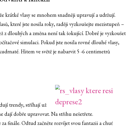
e krátké vlasy se mnohem snadněji upravují a udržují.
asů, které jste nosila roky, raději vyzkoušejte mezistupeň –
ež z dlouhých a změna není tak šokující. Dobré je vyzkoušet
očítačové simulaci. Pokud jste nosila rovné dlouhé vlasy,
 kudrnaté. Hitem ve světě je nabarvit 5 -6 centimetrů
dují trendy, stříhají už
se dají dobře upravovat. Na střihu nešetřete.
za finále. Odtud začněte rozvíjet svou fantazii a chuť