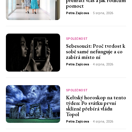
přehřátí včas a jak rodičům
pomoct
Petra Zajícova
-
5 srpna, 2026
SPOLEČNOST
Sebesoucit: Proč tvrdost k
sobě samé nefunguje a co
zabírá místo ní
Petra Zajícova
-
4 srpna, 2026
SPOLEČNOST
Keltský horoskop na tento
týden: Po svátku první
sklizně přebírá vládu
Topol
Petra Zajícova
-
4 srpna, 2026