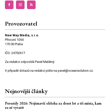
Provozovatel
New Way Media, s.r.o.
Přívozní 1054
170 00 Praha
.
IČO: 24702617
Za redakci odpovídá Pavel Malátný.
V případě dotazů na redakci pište na pavel@oceansolution.cz.
Nejnovější články
Perseidy 2026: Nejtmavší obloha za deset let a tři místa, kam
za ní vyrazit