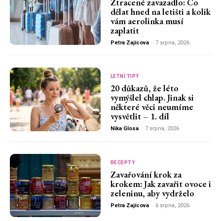
Ztracené zavazadlo: Co
dělat hned na letišti a kolik
vám aerolinka musí
zaplatit
Petra Zajícova
-
7 srpna, 2026
LETNÍ TIPY
20 důkazů, že léto
vymýšlel chlap. Jinak si
některé věci neumíme
vysvětlit – 1. díl
Nika Glosa
-
7 srpna, 2026
RECEPTY
Zavařování krok za
krokem: Jak zavařit ovoce i
zeleninu, aby vydrželo
Petra Zajícova
-
6 srpna, 2026