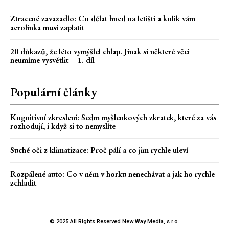
Ztracené zavazadlo: Co dělat hned na letišti a kolik vám
aerolinka musí zaplatit
20 důkazů, že léto vymýšlel chlap. Jinak si některé věci
neumíme vysvětlit – 1. díl
Populární články
Kognitivní zkreslení: Sedm myšlenkových zkratek, které za vás
rozhodují, i když si to nemyslíte
Suché oči z klimatizace: Proč pálí a co jim rychle uleví
Rozpálené auto: Co v něm v horku nenechávat a jak ho rychle
zchladit
© 2025 All Rights Reserved New Way Media, s.r.o.