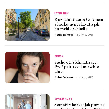
LETNÍ TIPY
Rozpálené auto: Co v něm
v horku nenechávat a jak
ho rychle zchladit
Petra Zajícova
-
6 srpna, 2026
ZDRAVÍ
Suché oči z klimatizace:
Proč pálí a co jim rychle
uleví
Petra Zajícova
-
5 srpna, 2026
SPOLEČNOST
Senioři v horku: Jak poznat