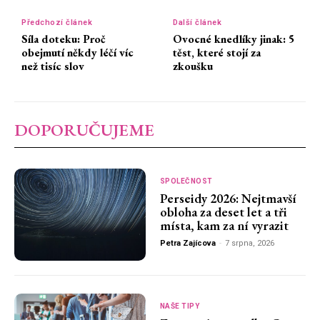
Předchozí článek
Další článek
Síla doteku: Proč
Ovocné knedlíky jinak: 5
obejmutí někdy léčí víc
těst, které stojí za
než tisíc slov
zkoušku
DOPORUČUJEME
SPOLEČNOST
Perseidy 2026: Nejtmavší
obloha za deset let a tři
místa, kam za ní vyrazit
Petra Zajícova
-
7 srpna, 2026
NAŠE TIPY