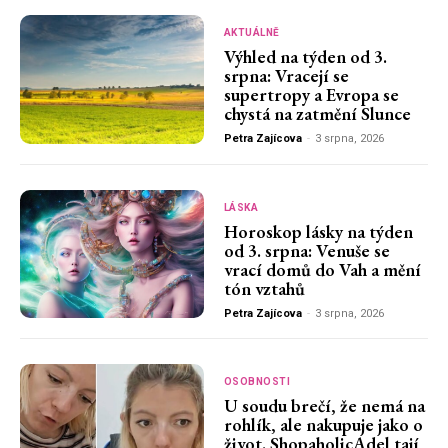
AKTUÁLNĚ
Výhled na týden od 3.
srpna: Vracejí se
supertropy a Evropa se
chystá na zatmění Slunce
Petra Zajícova
-
3 srpna, 2026
LÁSKA
Horoskop lásky na týden
od 3. srpna: Venuše se
vrací domů do Vah a mění
tón vztahů
Petra Zajícova
-
3 srpna, 2026
OSOBNOSTI
U soudu brečí, že nemá na
rohlík, ale nakupuje jako o
život. ShopaholicAdel tají