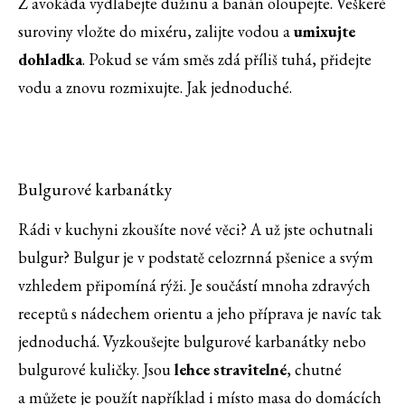
Z avokáda vydlabejte dužinu a banán oloupejte. Veškeré
suroviny vložte do mixéru, zalijte vodou a
umixujte
dohladka
. Pokud se vám směs zdá příliš tuhá, přidejte
vodu a znovu rozmixujte. Jak jednoduché.
Bulgurové karbanátky
Rádi v kuchyni zkoušíte nové věci? A už jste ochutnali
bulgur? Bulgur je v podstatě celozrnná pšenice a svým
vzhledem připomíná rýži. Je součástí mnoha zdravých
receptů s nádechem orientu a jeho příprava je navíc tak
jednoduchá. Vyzkoušejte bulgurové karbanátky nebo
bulgurové kuličky. Jsou
lehce stravitelné
, chutné
a můžete je použít například i místo masa do domácích