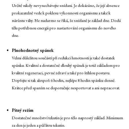
Určitě nikdy nevynechávejte snídani. Je dokázáno, že její absence
prokazatelně vede k poklesu výkonnosti organismu a také k
nárůstu váhy. Ne nadarmo se říká, že snídaně je základ dne. Dodá
tělu potřebnou energii pro nastartování organismu do nového
dne.
Plnohodnotný spánek
Velmi důležitou součástí při redukci hmotnosti je také dostatek
spánku. Kvalitní a dostatečně dlouhý spánek je totiž základem pro
kvalitní regeneraci, pevné zdraví a také pro štíhlou postavu.
Dopřejte si tak alespoň 6 hodin, nejlépe 8 hodin spánku denně.
Krátce před spaním se doporučuje nesportovat a ani nepracovat.
Pitný režim
Dostatečné množství tekutin je pro tělo naprostý základ. Minimum
za den je jeden a půl litru tekutin.