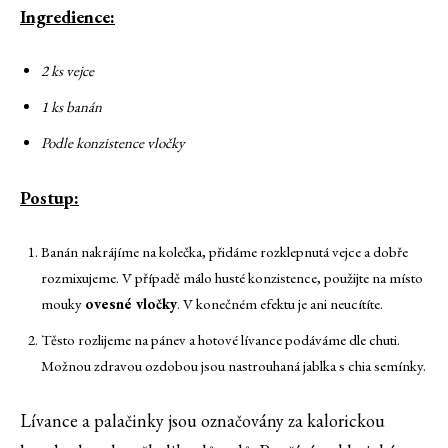
Ingredience:
2 ks vejce
1 ks banán
Podle konzistence vločky
Postup:
Banán nakrájíme na kolečka, přidáme rozklepnutá vejce a dobře
rozmixujeme. V případě málo husté konzistence, použijte na místo
mouky
ovesné vločky
. V konečném efektu je ani neucítíte.
Těsto rozlijeme na pánev a hotové lívance podáváme dle chuti.
Možnou zdravou ozdobou jsou nastrouhaná jablka s chia semínky.
Lívance a palačinky jsou označovány za kalorickou