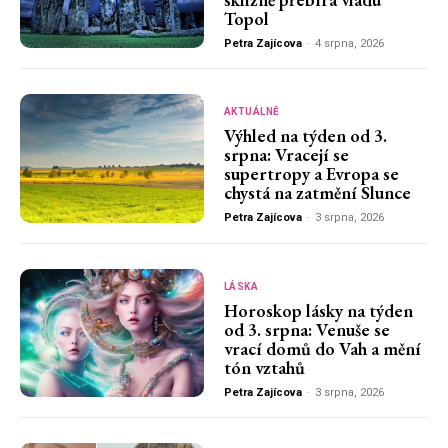
Topol
Petra Zajícova
-
4 srpna, 2026
AKTUÁLNĚ
Výhled na týden od 3.
srpna: Vracejí se
supertropy a Evropa se
chystá na zatmění Slunce
Petra Zajícova
-
3 srpna, 2026
LÁSKA
Horoskop lásky na týden
od 3. srpna: Venuše se
vrací domů do Vah a mění
tón vztahů
Petra Zajícova
-
3 srpna, 2026