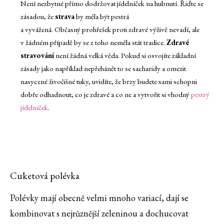
Není nezbytné přímo dodržovat jídelníček na hubnutí. Řiďte se
zásadou, že
strava
by měla být pestrá
a vyvážená. Občasný prohřešek proti zdravé výživě nevadí, ale
v žádném případě by se z toho neměla stát tradice.
Zdravé
stravování
není žádná velká věda. Pokud si osvojíte základní
zásady jako například nepřehánět to se sacharidy a omezit
nasycené živočišné tuky, uvidíte, že brzy budete sami schopni
dobře odhadnout, co je zdravé a co ne a vytvořit si vhodný
pestrý
jídelníček
.
Cuketová polévka
Polévky mají obecně velmi mnoho variací, dají se
kombinovat s nejrůznější zeleninou a dochucovat