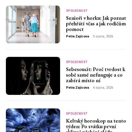
SPOLEČNOST
Senioři v horku: Jak poznat
přehřátí včas a jak rodičům
pomoct
Petra Zajícova
-
5 srpna, 2026
SPOLEČNOST
Sebesoucit: Proč tvrdost k
sobě samé nefunguje a co
zabírá místo ní
Petra Zajícova
-
4 srpna, 2026
SPOLEČNOST
Keltský horoskop na tento
týden: Po svátku první
sklizně přebírá vládu