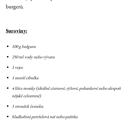
burgerů.
Suroviny:
100 g bulguru
250 ml vody nebo vývaru
1 vejce
1 menší cibulka
4 lžíce mouky (ideálně cizrnové, rýžové, pohankové nebo alespoň
nějaké celozrnné)
1 stroužek česneku
hladkolistá petrželová nať nebo pažitka