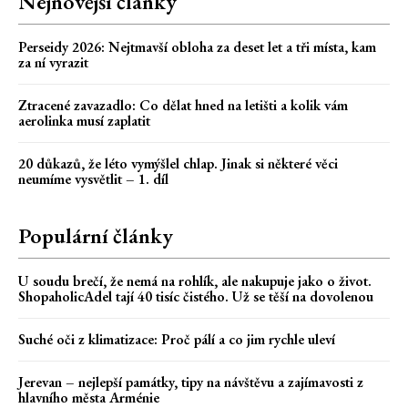
Nejnovější články
Perseidy 2026: Nejtmavší obloha za deset let a tři místa, kam
za ní vyrazit
Ztracené zavazadlo: Co dělat hned na letišti a kolik vám
aerolinka musí zaplatit
20 důkazů, že léto vymýšlel chlap. Jinak si některé věci
neumíme vysvětlit – 1. díl
Populární články
U soudu brečí, že nemá na rohlík, ale nakupuje jako o život.
ShopaholicAdel tají 40 tisíc čistého. Už se těší na dovolenou
Suché oči z klimatizace: Proč pálí a co jim rychle uleví
Jerevan – nejlepší památky, tipy na návštěvu a zajímavosti z
hlavního města Arménie