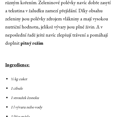
různým kořením. Zeleninové polévky navíc dobře zasytí
a tekutina v žaludku zamezí přejídání. Díky obsahu
zeleniny jsou polévky zdrojem vlákniny a mají vysokou
nutriční hodnotu, jelikož vývary jsou plné živin. A v
neposlední řadě ještě navíc zlepšují trávení a pomáhají
doplnit
pitný režim
Ingredience
:
½ kg cuket
1 cibule
1 stroužek česneku
1 l vývaru nebo vody
1 lžíce másla