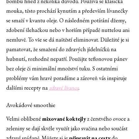
bombu hned z několika důvodů. Používá se klasická
mouka, těsto prochází kynutím a především lívanečky
se smaží v kvantu oleje. O následném potírání džemy,
zdobení šlehačkou nebo v horším případě nuttelou ani
nemluvě. To vše se dá naštěstí eliminovat. Důležité je si
pamatovat, že smažení do zdravých jídelníčků na
hubnutí, rozhodně nepatří. Použijte teflonovou pánev
bez oleje či minimální množství tuku. S ostatními
problémy vám hravě poradíme a zároveň vás inspiruje
dalšími recepty na
zdravé lívance
.
Avokádové smoothie
Velmi oblíbené
mixované koktejly
z čerstvého ovoce a
zeleniny se dají skvěle využít jako svačina nebo součást
zdravé snídaně. Můžete si je
připravit na cesty
do