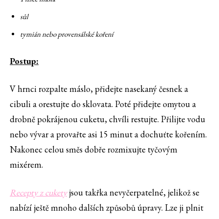
sůl
tymián nebo provensálské koření
Postup:
V hrnci rozpalte máslo, přidejte nasekaný česnek a
cibuli a orestujte do sklovata. Poté přidejte omytou a
drobně pokrájenou cuketu, chvíli restujte. Přilijte vodu
nebo vývar a provařte asi 15 minut a dochuťte kořením.
Nakonec celou směs dobře rozmixujte tyčovým
mixérem.
Recepty z cukety
jsou takřka nevyčerpatelné, jelikož se
nabízí ještě mnoho dalších způsobů úpravy. Lze ji plnit