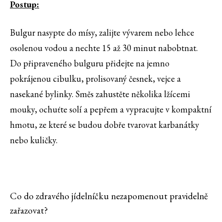
Postup:
Bulgur nasypte do mísy, zalijte vývarem nebo lehce
osolenou vodou a nechte 15 až 30 minut nabobtnat.
Do připraveného bulguru přidejte na jemno
pokrájenou cibulku, prolisovaný česnek, vejce a
nasekané bylinky. Směs zahustěte několika lžícemi
mouky, ochuťte solí a pepřem a vypracujte v kompaktní
hmotu, ze které se budou dobře tvarovat karbanátky
nebo kuličky.
Co do zdravého jídelníčku nezapomenout pravidelně
zařazovat?