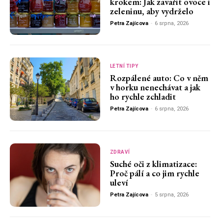
krokem: Jak zavařit ovoce i
zeleninu, aby vydrželo
Petra Zajícova
-
6 srpna, 2026
LETNÍ TIPY
Rozpálené auto: Co v něm
v horku nenechávat a jak
ho rychle zchladit
Petra Zajícova
-
6 srpna, 2026
ZDRAVÍ
Suché oči z klimatizace:
Proč pálí a co jim rychle
uleví
Petra Zajícova
-
5 srpna, 2026