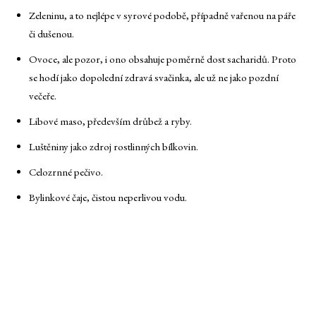
Zeleninu, a to nejlépe v syrové podobě, případně vařenou na páře
či dušenou.
Ovoce, ale pozor, i ono obsahuje poměrně dost sacharidů. Proto
se hodí jako dopolední zdravá svačinka, ale už ne jako pozdní
večeře.
Libové maso, především drůbež a ryby.
Luštěniny jako zdroj rostlinných bílkovin.
Celozrnné pečivo.
Bylinkové čaje, čistou neperlivou vodu.