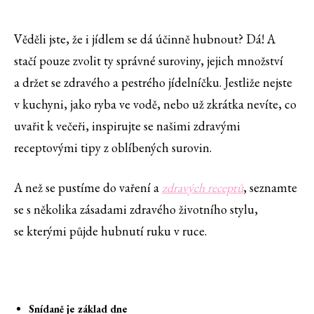
Věděli jste, že i jídlem se dá účinně hubnout? Dá! A
stačí pouze zvolit ty správné suroviny, jejich množství
a držet se zdravého a pestrého jídelníčku. Jestliže nejste
v kuchyni, jako ryba ve vodě, nebo už zkrátka nevíte, co
uvařit k večeři, inspirujte se našimi zdravými
receptovými tipy z oblíbených surovin.
A než se pustíme do vaření a
zdravých receptů
, seznamte
se s několika zásadami zdravého životního stylu,
se kterými půjde hubnutí ruku v ruce.
Snídaně je základ dne