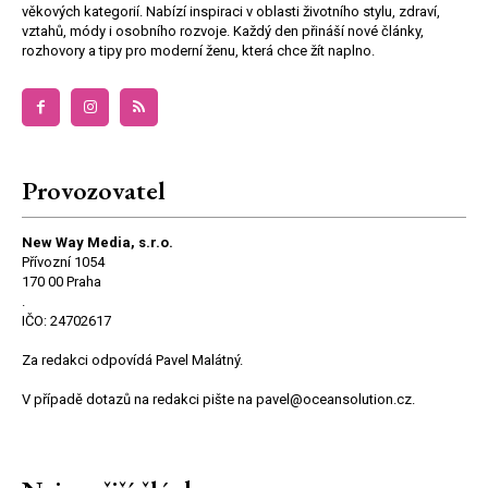
věkových kategorií. Nabízí inspiraci v oblasti životního stylu, zdraví,
vztahů, módy i osobního rozvoje. Každý den přináší nové články,
rozhovory a tipy pro moderní ženu, která chce žít naplno.
Provozovatel
New Way Media, s.r.o.
Přívozní 1054
170 00 Praha
.
IČO: 24702617
Za redakci odpovídá Pavel Malátný.
V případě dotazů na redakci pište na pavel@oceansolution.cz.