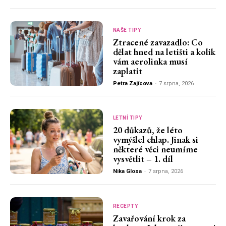
NAŠE TIPY
Ztracené zavazadlo: Co
dělat hned na letišti a kolik
vám aerolinka musí
zaplatit
Petra Zajícova
-
7 srpna, 2026
LETNÍ TIPY
20 důkazů, že léto
vymýšlel chlap. Jinak si
některé věci neumíme
vysvětlit – 1. díl
Nika Glosa
-
7 srpna, 2026
RECEPTY
Zavařování krok za