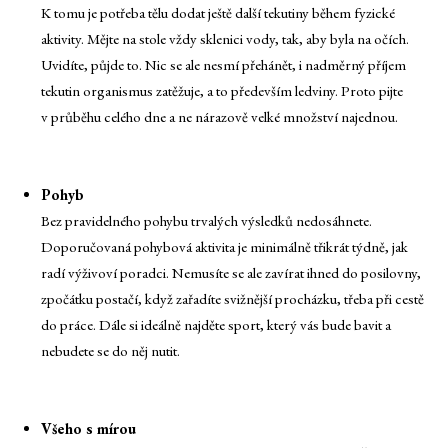
K tomu je potřeba tělu dodat ještě další tekutiny během fyzické
aktivity. Mějte na stole vždy sklenici vody, tak, aby byla na očích.
Uvidíte, půjde to. Nic se ale nesmí přehánět, i nadměrný příjem
tekutin organismus zatěžuje, a to především ledviny. Proto pijte
v průběhu celého dne a ne nárazově velké množství najednou.
Pohyb
Bez pravidelného pohybu trvalých výsledků nedosáhnete.
Doporučovaná pohybová aktivita je minimálně třikrát týdně, jak
radí výživoví poradci. Nemusíte se ale zavírat ihned do posilovny,
zpočátku postačí, když zařadíte svižnější procházku, třeba při cestě
do práce. Dále si ideálně najděte sport, který vás bude bavit a
nebudete se do něj nutit.
Všeho s mírou