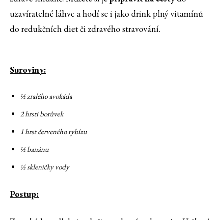
uzavíratelné láhve a hodí se i jako drink plný vitamínů
do redukčních diet či zdravého stravování.
Suroviny:
½ zralého avokáda
2 hrsti borůvek
1 hrst červeného rybízu
½ banánu
½ skleničky vody
Postup: