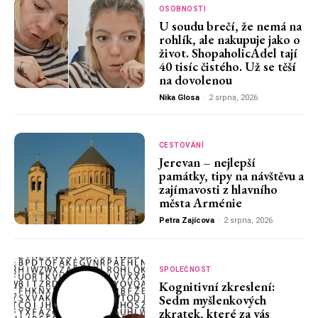
OSOBNOSTI
U soudu brečí, že nemá na
rohlík, ale nakupuje jako o
život. ShopaholicAdel tají
40 tisíc čistého. Už se těší
na dovolenou
Nika Glosa
-
2 srpna, 2026
CESTOVÁNÍ
Jerevan – nejlepší
památky, tipy na návštěvu a
zajímavosti z hlavního
města Arménie
Petra Zajícova
-
2 srpna, 2026
SPOLEČNOST
Kognitivní zkreslení:
Sedm myšlenkových
zkratek, které za vás