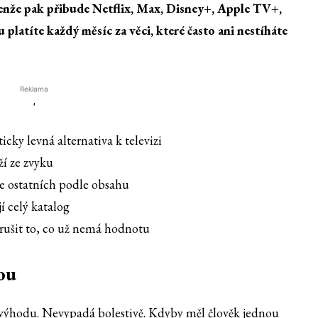
Jenže pak přibude Netflix, Max, Disney+, Apple TV+,
platíte každý měsíc za věci, které často ani nestíháte
Reklama
'
cky levná alternativa k televizi
ží ze zvyku
ce ostatních podle obsahu
í celý katalog
 zrušit to, co už nemá hodnotu
tou
výhodu. Nevypadá bolestivě. Kdyby měl člověk jednou