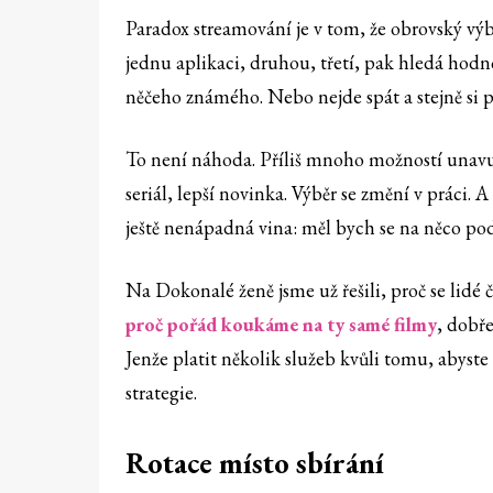
Paradox streamování je v tom, že obrovský výbě
jednu aplikaci, druhou, třetí, pak hledá hodn
něčeho známého. Nebo nejde spát a stejně si pu
To není náhoda. Příliš mnoho možností unavuje
seriál, lepší novinka. Výběr se změní v práci. 
ještě nenápadná vina: měl bych se na něco po
Na Dokonalé ženě jsme už řešili, proč se lidé 
proč pořád koukáme na ty samé filmy
⁠, dobř
Jenže platit několik služeb kvůli tomu, abyst
strategie.
Rotace místo sbírání