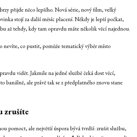
brzy přijde něco lepšího. Nová série, nový film, velký
inka stojí za další měsíc placení. Někdy je lepší počkat,
užbu až tehdy, kdy tam opravdu máte několik věcí najednou.
to nevíte, co pustit, pomůže tematický výběr místo
ravdu vidět. Jakmile na jedné službě čeká dost věcí,
 to banálně, ale právě tak se z předplatného znovu stane
u zrušíte
hou pomoct, ale největší úspora bývá tvrdší: zrušit službu,