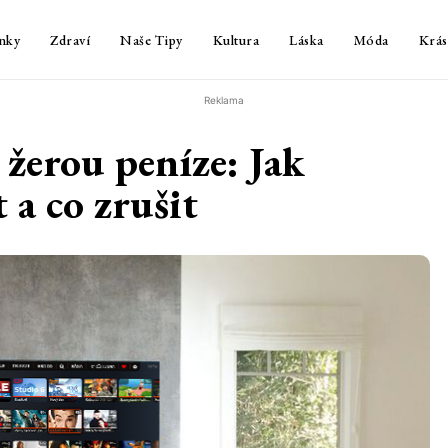
nky
Zdraví
Naše Tipy
Kultura
Láska
Móda
Krás
Reklama
 žerou peníze: Jak
 a co zrušit