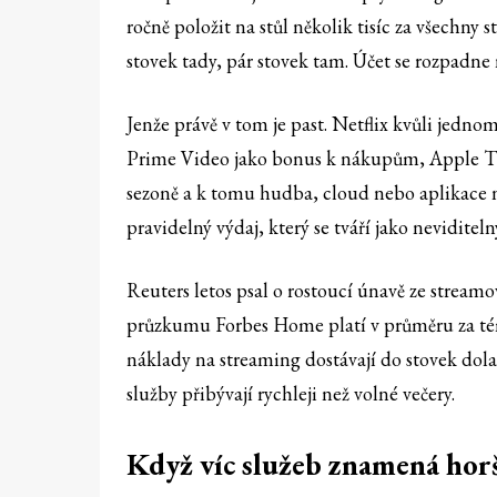
ročně položit na stůl několik tisíc za všechny 
stovek tady, pár stovek tam. Účet se rozpadne 
Jenže právě v tom je past. Netflix kvůli jedn
Prime Video jako bonus k nákupům, Apple TV+
sezoně a k tomu hudba, cloud nebo aplikace n
pravidelný výdaj, který se tváří jako neviditeln
Reuters letos psal o rostoucí únavě ze stream
průzkumu Forbes Home platí v průměru za tém
náklady na streaming dostávají do stovek dolar
služby přibývají rychleji než volné večery.
Když víc služeb znamená horš