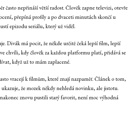
r často nepřináší větší radost. Člověk zapne televizi, otevře
ocení, přepíná profily a po dvaceti minutách skončí u
stí epizodu seriálu, který už viděl.
. Divák má pocit, že někde určitě čeká lepší film, lepší
A ve chvíli, kdy člověk za každou platformu platí, přidává se
dívat, když už to mám zaplacené.
často vracejí k filmům, které znají nazpaměť. Článek o tom,
e ukazuje, že mozek někdy nehledá novinku, ale jistotu.
e nakonec znovu pustili starý favorit, není moc výhodná