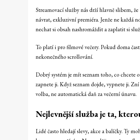
Streamovací služby nás drží hlavně slibem, že 
návrat, exkluzivní premiéra. Jenže ne každá nov
nechat si obsah nashromáždit a zaplatit si sl
To platí i pro filmové večery. Pokud doma čas
nekonečného scrollování.
Dobrý systém je mít seznam toho, co chcete op
zapnete ji. Když seznam dojde, vypnete ji. Zní
volba, ne automatická daň za večerní únavu.
Nejlevnější služba je ta, ktero
Lidé často hledají slevy, akce a balíčky. Ty mo