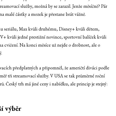
streamovací služby, možná by se zarazil. Jenže měsíčně? Pár
na malé částky a mozek je přestane brát vážně.
omu seriálu, Max kvůli druhému, Disney+ kvůli dětem,
 kvůli jedné prestižní novince, sportovní balíček kvůli
a cvičení. Na konci měsíce už nejde o drobnost, ale o
ý.
ovacích předplatných a připomněl, že američtí diváci podle
ěř tři streamovací služby. V USA se tak průměrné roční
ů. Český trh má jiné ceny i nabídku, ale princip je stejný:
í výběr