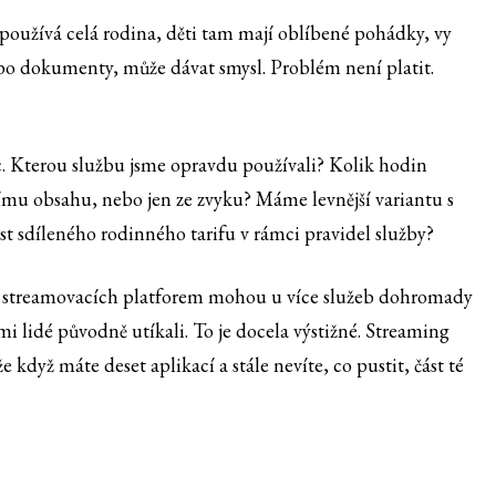
používá celá rodina, děti tam mají oblíbené pohádky, vy
nebo dokumenty, může dávat smysl. Problém není platit.
 Kterou službu jsme opravdu používali? Kolik hodin
nímu obsahu, nebo jen ze zvyku? Máme levnější variantu s
t sdíleného rodinného tarifu v rámci pravidel služby?
ny streamovacích platforem mohou u více služeb dohromady
i lidé původně utíkali. To je docela výstižné. Streaming
e když máte deset aplikací a stále nevíte, co pustit, část té