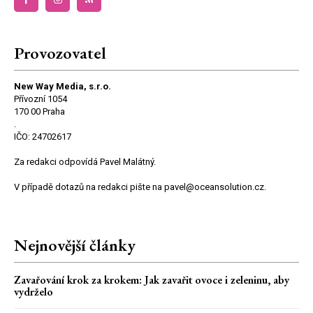
Provozovatel
New Way Media, s.r.o.
Přívozní 1054
170 00 Praha
.
IČO: 24702617
Za redakci odpovídá Pavel Malátný.
V případě dotazů na redakci pište na pavel@oceansolution.cz.
Nejnovější články
Zavařování krok za krokem: Jak zavařit ovoce i zeleninu, aby
vydrželo