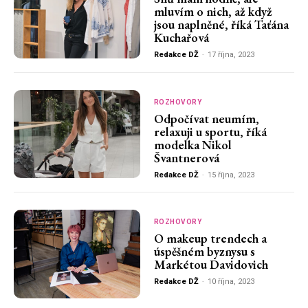
mluvím o nich, až když
jsou naplněné, říká Taťána
Kuchařová
Redakce DŽ
-
17 října, 2023
ROZHOVORY
Odpočívat neumím,
relaxuji u sportu, říká
modelka Nikol
Švantnerová
Redakce DŽ
-
15 října, 2023
ROZHOVORY
O makeup trendech a
úspěšném byznysu s
Markétou Davidovich
Redakce DŽ
-
10 října, 2023