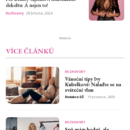
dekoltu: A nejen to!
Rozhovory
28 března, 2024
Reklama
VÍCE ČLÁNKŮ
ROZHOVORY
Vánoční tipy Ivy
Kubelkové: Nalaďte se na
sváteční vlnu
Redakce DŽ
-
19 prosince, 2023
ROZHOVORY
Snů mám hodně, ale