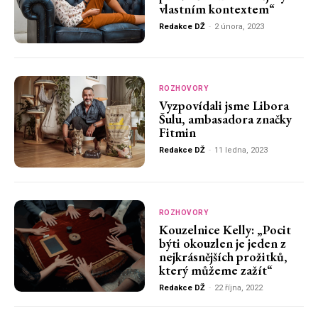
vlastním kontextem“
Redakce DŽ
-
2 února, 2023
ROZHOVORY
Vyzpovídali jsme Libora
Šulu, ambasadora značky
Fitmin
Redakce DŽ
-
11 ledna, 2023
ROZHOVORY
Kouzelnice Kelly: „Pocit
býti okouzlen je jeden z
nejkrásnějších prožitků,
který můžeme zažít“
Redakce DŽ
-
22 října, 2022