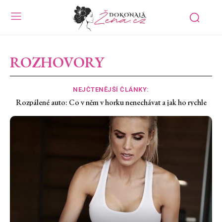
ROZHOVORY
NEJČTENĚJŠÍ ČLÁNKY:
Suché oči z klimatizace: Proč pálí a co jim rychle uleví