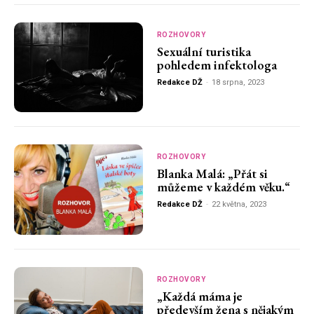
ROZHOVORY
Sexuální turistika
pohledem infektologa
Redakce DŽ
-
18 srpna, 2023
ROZHOVORY
Blanka Malá: „Přát si
můžeme v každém věku.“
Redakce DŽ
-
22 května, 2023
ROZHOVORY
„Každá máma je
především žena s nějakým