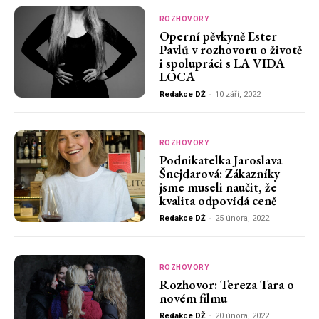
ROZHOVORY
Operní pěvkyně Ester
Pavlů v rozhovoru o životě
i spolupráci s LA VIDA
LOCA
Redakce DŽ
-
10 září, 2022
ROZHOVORY
Podnikatelka Jaroslava
Šnejdarová: Zákazníky
jsme museli naučit, že
kvalita odpovídá ceně
Redakce DŽ
-
25 února, 2022
ROZHOVORY
Rozhovor: Tereza Tara o
novém filmu
Redakce DŽ
-
20 února, 2022