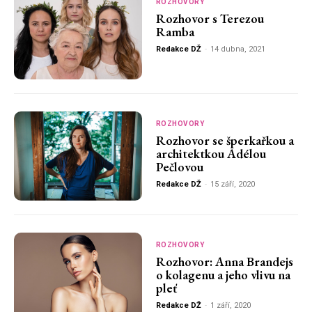
ROZHOVORY
Rozhovor s Terezou
Ramba
Redakce DŽ
-
14 dubna, 2021
ROZHOVORY
Rozhovor se šperkařkou a
architektkou Adélou
Pečlovou
Redakce DŽ
-
15 září, 2020
ROZHOVORY
Rozhovor: Anna Brandejs
o kolagenu a jeho vlivu na
pleť
Redakce DŽ
-
1 září, 2020