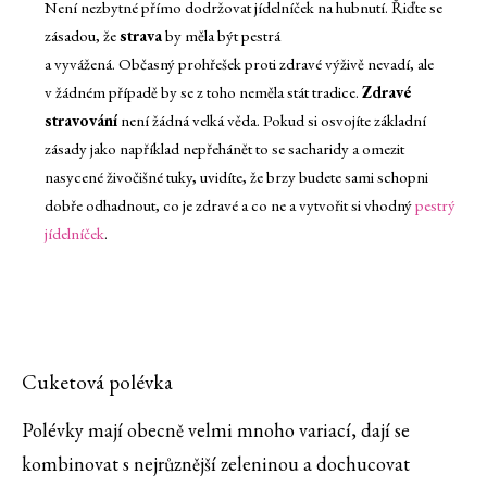
Není nezbytné přímo dodržovat jídelníček na hubnutí. Řiďte se
zásadou, že
strava
by měla být pestrá
a vyvážená. Občasný prohřešek proti zdravé výživě nevadí, ale
v žádném případě by se z toho neměla stát tradice.
Zdravé
stravování
není žádná velká věda. Pokud si osvojíte základní
zásady jako například nepřehánět to se sacharidy a omezit
nasycené živočišné tuky, uvidíte, že brzy budete sami schopni
dobře odhadnout, co je zdravé a co ne a vytvořit si vhodný
pestrý
jídelníček
.
Cuketová polévka
Polévky mají obecně velmi mnoho variací, dají se
kombinovat s nejrůznější zeleninou a dochucovat