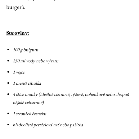
burgerů.
Suroviny:
100 g bulguru
250 ml vody nebo vývaru
1 vejce
1 menší cibulka
4 lžíce mouky (ideálně cizrnové, rýžové, pohankové nebo alespoň
nějaké celozrnné)
1 stroužek česneku
hladkolistá petrželová nať nebo pažitka