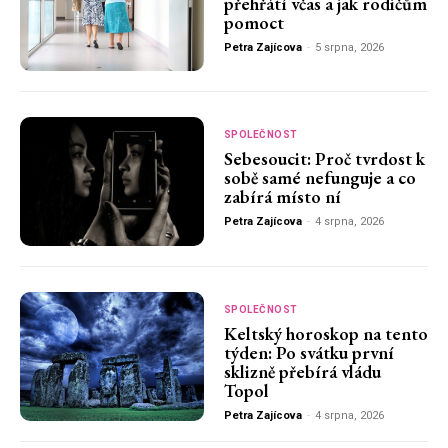
přehřátí včas a jak rodičům
pomoct
Petra Zajícova
-
5 srpna, 2026
SPOLEČNOST
Sebesoucit: Proč tvrdost k
sobě samé nefunguje a co
zabírá místo ní
Petra Zajícova
-
4 srpna, 2026
SPOLEČNOST
Keltský horoskop na tento
týden: Po svátku první
sklizně přebírá vládu
Topol
Petra Zajícova
-
4 srpna, 2026