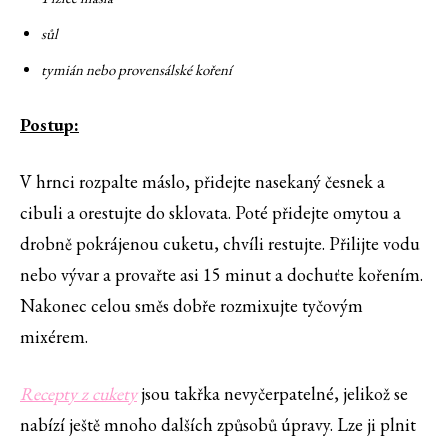
sůl
tymián nebo provensálské koření
Postup:
V hrnci rozpalte máslo, přidejte nasekaný česnek a
cibuli a orestujte do sklovata. Poté přidejte omytou a
drobně pokrájenou cuketu, chvíli restujte. Přilijte vodu
nebo vývar a provařte asi 15 minut a dochuťte kořením.
Nakonec celou směs dobře rozmixujte tyčovým
mixérem.
Recepty z cukety
jsou takřka nevyčerpatelné, jelikož se
nabízí ještě mnoho dalších způsobů úpravy. Lze ji plnit