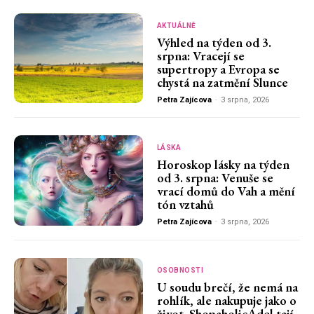
AKTUÁLNĚ
Výhled na týden od 3.
srpna: Vracejí se
supertropy a Evropa se
chystá na zatmění Slunce
Petra Zajícova
-
3 srpna, 2026
LÁSKA
Horoskop lásky na týden
od 3. srpna: Venuše se
vrací domů do Vah a mění
tón vztahů
Petra Zajícova
-
3 srpna, 2026
OSOBNOSTI
U soudu brečí, že nemá na
rohlík, ale nakupuje jako o
život. ShopaholicAdel tají