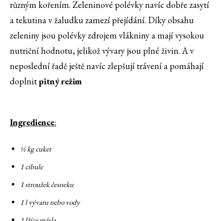
různým kořením. Zeleninové polévky navíc dobře zasytí
a tekutina v žaludku zamezí přejídání. Díky obsahu
zeleniny jsou polévky zdrojem vlákniny a mají vysokou
nutriční hodnotu, jelikož vývary jsou plné živin. A v
neposlední řadě ještě navíc zlepšují trávení a pomáhají
doplnit
pitný režim
Ingredience
:
½ kg cuket
1 cibule
1 stroužek česneku
1 l vývaru nebo vody
1 lžíce másla