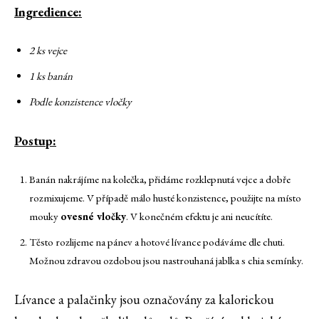
Ingredience:
2 ks vejce
1 ks banán
Podle konzistence vločky
Postup:
Banán nakrájíme na kolečka, přidáme rozklepnutá vejce a dobře
rozmixujeme. V případě málo husté konzistence, použijte na místo
mouky
ovesné vločky
. V konečném efektu je ani neucítíte.
Těsto rozlijeme na pánev a hotové lívance podáváme dle chuti.
Možnou zdravou ozdobou jsou nastrouhaná jablka s chia semínky.
Lívance a palačinky jsou označovány za kalorickou