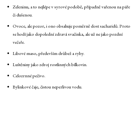
Zeleninu, a to nejlépe v syrové podobě, případně vařenou na páře
či dušenou.
Ovoce, ale pozor, i ono obsahuje poměrně dost sacharidů. Proto
se hodí jako dopolední zdravá svačinka, ale už ne jako pozdní
večeře.
Libové maso, především drůbež a ryby.
Luštěniny jako zdroj rostlinných bílkovin.
Celozrnné pečivo.
Bylinkové čaje, čistou neperlivou vodu.