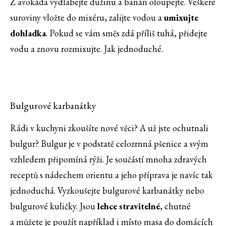
Z avokáda vydlabejte dužinu a banán oloupejte. Veškeré
suroviny vložte do mixéru, zalijte vodou a
umixujte
dohladka
. Pokud se vám směs zdá příliš tuhá, přidejte
vodu a znovu rozmixujte. Jak jednoduché.
Bulgurové karbanátky
Rádi v kuchyni zkoušíte nové věci? A už jste ochutnali
bulgur? Bulgur je v podstatě celozrnná pšenice a svým
vzhledem připomíná rýži. Je součástí mnoha zdravých
receptů s nádechem orientu a jeho příprava je navíc tak
jednoduchá. Vyzkoušejte bulgurové karbanátky nebo
bulgurové kuličky. Jsou
lehce stravitelné
, chutné
a můžete je použít například i místo masa do domácích