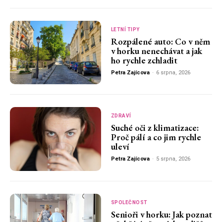
LETNÍ TIPY
Rozpálené auto: Co v něm
v horku nenechávat a jak
ho rychle zchladit
Petra Zajícova
-
6 srpna, 2026
ZDRAVÍ
Suché oči z klimatizace:
Proč pálí a co jim rychle
uleví
Petra Zajícova
-
5 srpna, 2026
SPOLEČNOST
Senioři v horku: Jak poznat