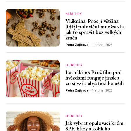
NAŠE TIPY
Vláknina: Proč jí většina
lidí jí poloviční množství a
jak to spravit bez velkých
změn
Petra Zajícova
-
1 srpna, 2026
LETNÍ TIPY
Letní kino: Proč film pod
hvězdami funguje jinak a
co si vzít, abyste si ho užili
Petra Zajícova
-
1 srpna, 2026
LETNÍ TIPY
Jak vybrat opalovací krém:
SPF, filtry a kolik ho