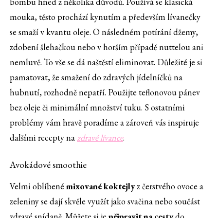
bombu hned z několika důvodů. Používá se klasická
mouka, těsto prochází kynutím a především lívanečky
se smaží v kvantu oleje. O následném potírání džemy,
zdobení šlehačkou nebo v horším případě nuttelou ani
nemluvě. To vše se dá naštěstí eliminovat. Důležité je si
pamatovat, že smažení do zdravých jídelníčků na
hubnutí, rozhodně nepatří. Použijte teflonovou pánev
bez oleje či minimální množství tuku. S ostatními
problémy vám hravě poradíme a zároveň vás inspiruje
dalšími recepty na
zdravé lívance
.
Avokádové smoothie
Velmi oblíbené
mixované koktejly
z čerstvého ovoce a
zeleniny se dají skvěle využít jako svačina nebo součást
zdravé snídaně. Můžete si je
připravit na cesty
do