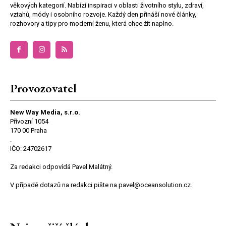
věkových kategorií. Nabízí inspiraci v oblasti životního stylu, zdraví,
vztahů, módy i osobního rozvoje. Každý den přináší nové články,
rozhovory a tipy pro moderní ženu, která chce žít naplno.
Provozovatel
New Way Media, s.r.o.
Přívozní 1054
170 00 Praha
.
IČO: 24702617
Za redakci odpovídá Pavel Malátný.
V případě dotazů na redakci pište na pavel@oceansolution.cz.