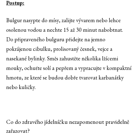
Postup:
Bulgur nasypte do mísy, zalijte vývarem nebo lehce
osolenou vodou a nechte 15 až 30 minut nabobtnat.
Do připraveného bulguru přidejte na jemno
pokrájenou cibulku, prolisovaný česnek, vejce a
nasekané bylinky. Směs zahustěte několika lžícemi
mouky, ochuťte solí a pepřem a vypracujte v kompaktní
hmotu, ze které se budou dobře tvarovat karbanátky
nebo kuličky.
Co do zdravého jídelníčku nezapomenout pravidelně
zařazovat?