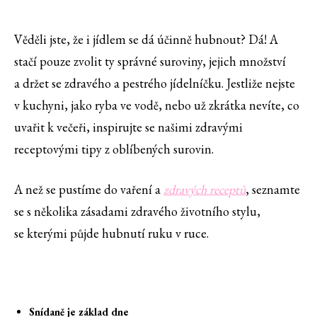
Věděli jste, že i jídlem se dá účinně hubnout? Dá! A
stačí pouze zvolit ty správné suroviny, jejich množství
a držet se zdravého a pestrého jídelníčku. Jestliže nejste
v kuchyni, jako ryba ve vodě, nebo už zkrátka nevíte, co
uvařit k večeři, inspirujte se našimi zdravými
receptovými tipy z oblíbených surovin.
A než se pustíme do vaření a
zdravých receptů
, seznamte
se s několika zásadami zdravého životního stylu,
se kterými půjde hubnutí ruku v ruce.
Snídaně je základ dne