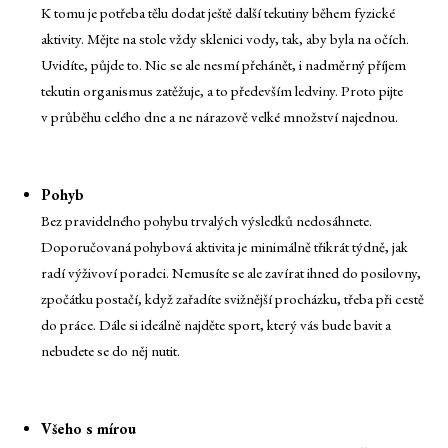
K tomu je potřeba tělu dodat ještě další tekutiny během fyzické
aktivity. Mějte na stole vždy sklenici vody, tak, aby byla na očích.
Uvidíte, půjde to. Nic se ale nesmí přehánět, i nadměrný příjem
tekutin organismus zatěžuje, a to především ledviny. Proto pijte
v průběhu celého dne a ne nárazově velké množství najednou.
Pohyb
Bez pravidelného pohybu trvalých výsledků nedosáhnete.
Doporučovaná pohybová aktivita je minimálně třikrát týdně, jak
radí výživoví poradci. Nemusíte se ale zavírat ihned do posilovny,
zpočátku postačí, když zařadíte svižnější procházku, třeba při cestě
do práce. Dále si ideálně najděte sport, který vás bude bavit a
nebudete se do něj nutit.
Všeho s mírou