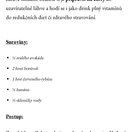
uzavíratelné láhve a hodí se i jako drink plný vitamínů
do redukčních diet či zdravého stravování.
Suroviny:
½ zralého avokáda
2 hrsti borůvek
1 hrst červeného rybízu
½ banánu
½ skleničky vody
Postup: