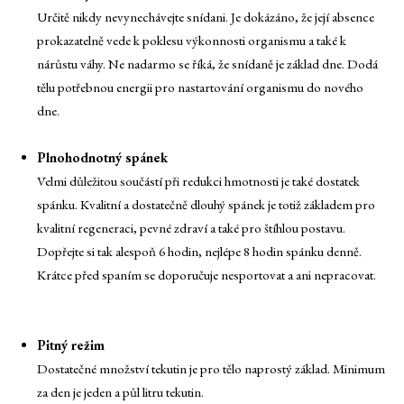
Určitě nikdy nevynechávejte snídani. Je dokázáno, že její absence
prokazatelně vede k poklesu výkonnosti organismu a také k
nárůstu váhy. Ne nadarmo se říká, že snídaně je základ dne. Dodá
tělu potřebnou energii pro nastartování organismu do nového
dne.
Plnohodnotný spánek
Velmi důležitou součástí při redukci hmotnosti je také dostatek
spánku. Kvalitní a dostatečně dlouhý spánek je totiž základem pro
kvalitní regeneraci, pevné zdraví a také pro štíhlou postavu.
Dopřejte si tak alespoň 6 hodin, nejlépe 8 hodin spánku denně.
Krátce před spaním se doporučuje nesportovat a ani nepracovat.
Pitný režim
Dostatečné množství tekutin je pro tělo naprostý základ. Minimum
za den je jeden a půl litru tekutin.