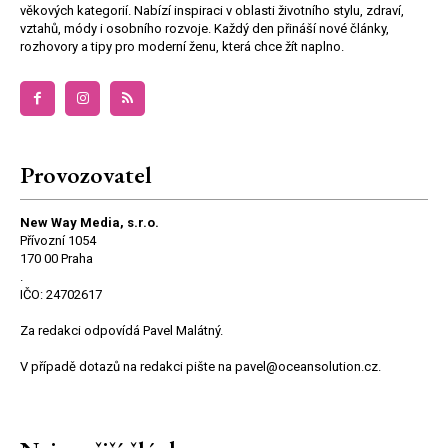
věkových kategorií. Nabízí inspiraci v oblasti životního stylu, zdraví,
vztahů, módy i osobního rozvoje. Každý den přináší nové články,
rozhovory a tipy pro moderní ženu, která chce žít naplno.
Provozovatel
New Way Media, s.r.o.
Přívozní 1054
170 00 Praha
.
IČO: 24702617
Za redakci odpovídá Pavel Malátný.
V případě dotazů na redakci pište na pavel@oceansolution.cz.