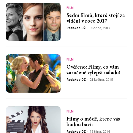
FILM
Sedm filmů, které stojí za
vidění v roce 2017
Redakce DŽ
-
9 ledna, 2017
FILM
Ověřeno: Filmy, co vám
zaručeně vylepší náladu!
Redakce DŽ
-
21 května, 2015
FILM
Filmy o módě, které vás
budou bavit
Redakce DŽ
-
16 října, 2014