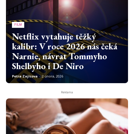
FILM
Netflix vytahuje těžký
kalibr: V roce 2026 nás čeká
Narnie, návrat Tommyho
Shelbyho i De Niro
Petra Zajícova
-
2 února, 2026
Reklama