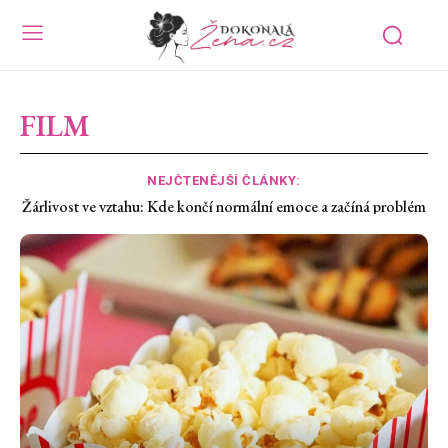
FILM
NEJČTENĚJŠÍ ČLÁNKY:
20 důkazů, že léto vymýšlel chlap. A pořád máme pochybnosti,
že u toho byla žena – 2. díl