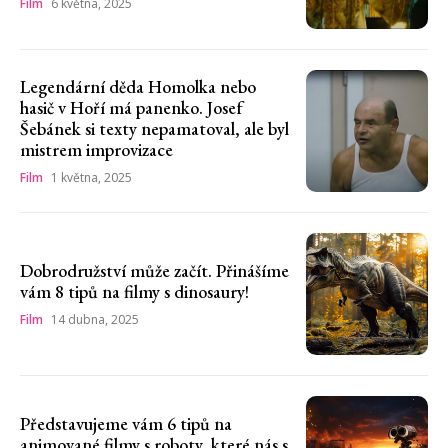
Film
6 května, 2025
Legendární děda Homolka nebo
hasič v Hoří má panenko. Josef
Šebánek si texty nepamatoval, ale byl
mistrem improvizace
Film
1 května, 2025
Dobrodružství může začít. Přinášíme
vám 8 tipů na filmy s dinosaury!
Film
14 dubna, 2025
Představujeme vám 6 tipů na
animované filmy s roboty, které nás s