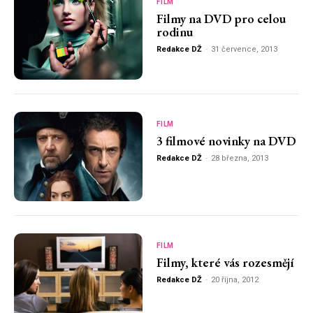
FILM
Filmy na DVD pro celou
rodinu
Redakce DŽ
-
31 července, 2013
FILM
3 filmové novinky na DVD
Redakce DŽ
-
28 března, 2013
FILM
Filmy, které vás rozesmějí
Redakce DŽ
-
20 října, 2012