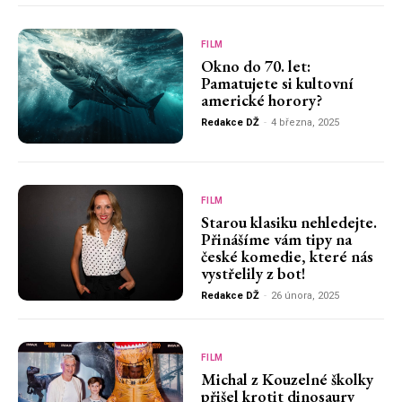
FILM
Okno do 70. let:
Pamatujete si kultovní
americké horory?
Redakce DŽ
-
4 března, 2025
FILM
Starou klasiku nehledejte.
Přinášíme vám tipy na
české komedie, které nás
vystřelily z bot!
Redakce DŽ
-
26 února, 2025
FILM
Michal z Kouzelné školky
přišel krotit dinosaury