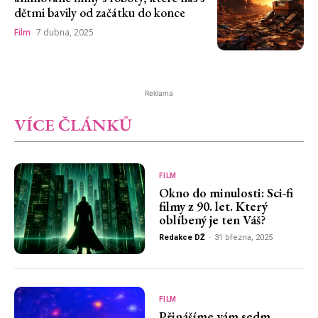
dětmi bavily od začátku do konce
Film
7 dubna, 2025
Reklama
VÍCE ČLÁNKŮ
FILM
Okno do minulosti: Sci-fi
filmy z 90. let. Který
oblíbený je ten Váš?
Redakce DŽ
-
31 března, 2025
FILM
Přinášíme vám sedm