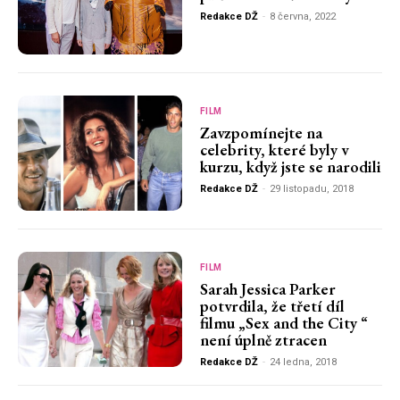
Redakce DŽ
-
8 června, 2022
FILM
Zavzpomínejte na
celebrity, které byly v
kurzu, když jste se narodili
Redakce DŽ
-
29 listopadu, 2018
FILM
Sarah Jessica Parker
potvrdila, že třetí díl
filmu „Sex and the City “
není úplně ztracen
Redakce DŽ
-
24 ledna, 2018