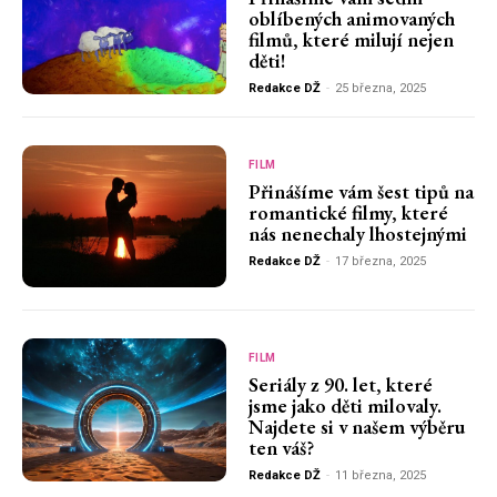
oblíbených animovaných
filmů, které milují nejen
děti!
Redakce DŽ
-
25 března, 2025
FILM
Přinášíme vám šest tipů na
romantické filmy, které
nás nenechaly lhostejnými
Redakce DŽ
-
17 března, 2025
FILM
Seriály z 90. let, které
jsme jako děti milovaly.
Najdete si v našem výběru
ten váš?
Redakce DŽ
-
11 března, 2025