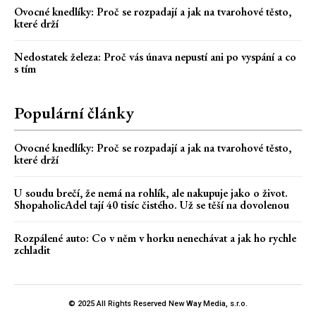
Ovocné knedlíky: Proč se rozpadají a jak na tvarohové těsto,
které drží
Nedostatek železa: Proč vás únava nepustí ani po vyspání a co
s tím
Populární články
Ovocné knedlíky: Proč se rozpadají a jak na tvarohové těsto,
které drží
U soudu brečí, že nemá na rohlík, ale nakupuje jako o život.
ShopaholicAdel tají 40 tisíc čistého. Už se těší na dovolenou
Rozpálené auto: Co v něm v horku nenechávat a jak ho rychle
zchladit
© 2025 All Rights Reserved New Way Media, s.r.o.