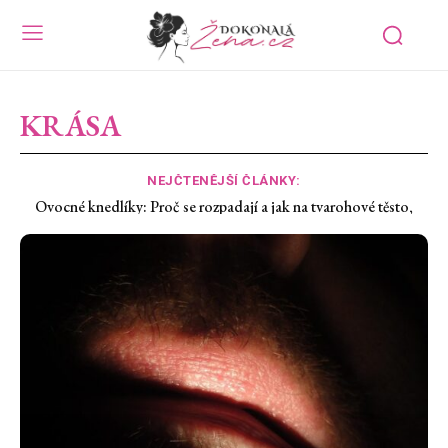
KRÁSA
NEJČTENĚJŠÍ ČLÁNKY:
Nedostatek železa: Proč vás únava nepustí ani po vyspání a co s
tím