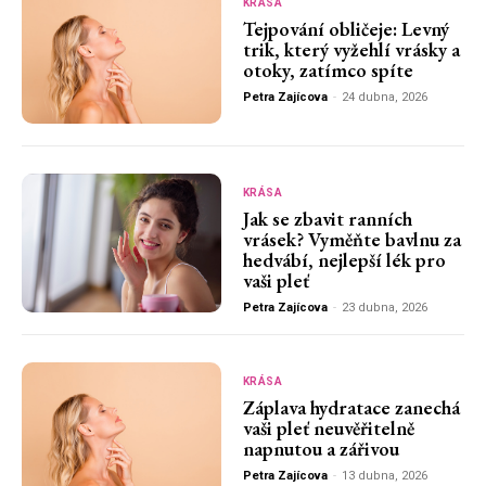
KRÁSA
Tejpování obličeje: Levný
trik, který vyžehlí vrásky a
otoky, zatímco spíte
Petra Zajícova
-
24 dubna, 2026
KRÁSA
Jak se zbavit ranních
vrásek? Vyměňte bavlnu za
hedvábí, nejlepší lék pro
vaši pleť
Petra Zajícova
-
23 dubna, 2026
KRÁSA
Záplava hydratace zanechá
vaši pleť neuvěřitelně
napnutou a zářivou
Petra Zajícova
-
13 dubna, 2026