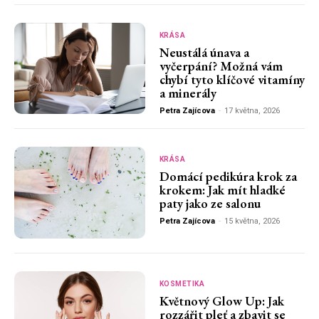
KRÁSA
Neustálá únava a
vyčerpání? Možná vám
chybí tyto klíčové vitamíny
a minerály
Petra Zajícova
-
17 května, 2026
KRÁSA
Domácí pedikúra krok za
krokem: Jak mít hladké
paty jako ze salonu
Petra Zajícova
-
15 května, 2026
KOSMETIKA
Květnový Glow Up: Jak
rozzářit pleť a zbavit se