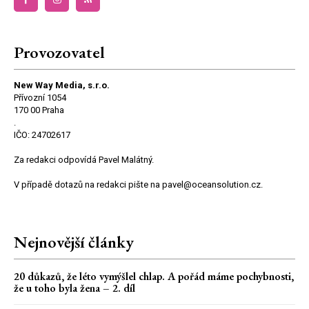
Provozovatel
New Way Media, s.r.o.
Přívozní 1054
170 00 Praha
.
IČO: 24702617
Za redakci odpovídá Pavel Malátný.
V případě dotazů na redakci pište na pavel@oceansolution.cz.
Nejnovější články
20 důkazů, že léto vymýšlel chlap. A pořád máme pochybnosti,
že u toho byla žena – 2. díl