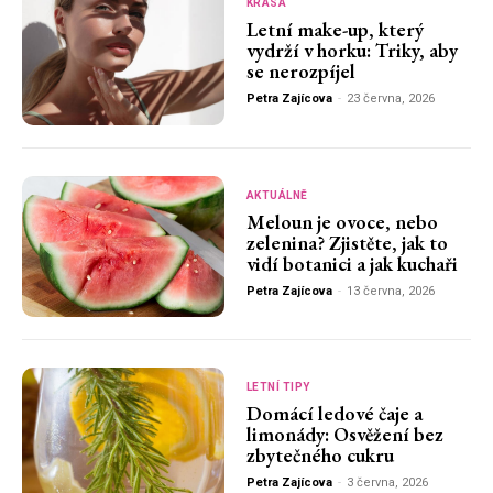
KRÁSA
Letní make-up, který
vydrží v horku: Triky, aby
se nerozpíjel
Petra Zajícova
-
23 června, 2026
AKTUÁLNĚ
Meloun je ovoce, nebo
zelenina? Zjistěte, jak to
vidí botanici a jak kuchaři
Petra Zajícova
-
13 června, 2026
LETNÍ TIPY
Domácí ledové čaje a
limonády: Osvěžení bez
zbytečného cukru
Petra Zajícova
-
3 června, 2026