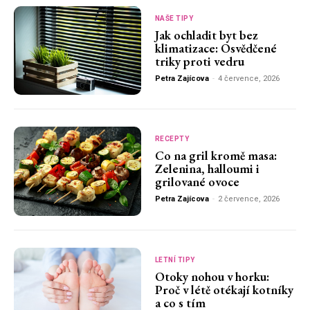
NAŠE TIPY
Jak ochladit byt bez
klimatizace: Osvědčené
triky proti vedru
Petra Zajícova
-
4 července, 2026
RECEPTY
Co na gril kromě masa:
Zelenina, halloumi i
grilované ovoce
Petra Zajícova
-
2 července, 2026
LETNÍ TIPY
Otoky nohou v horku:
Proč v létě otékají kotníky
a co s tím