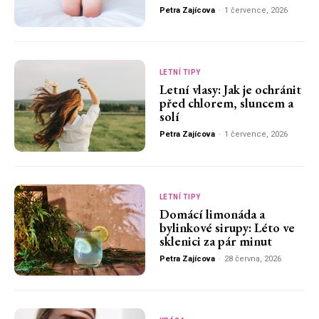
Petra Zajícova
-
1 července, 2026
LETNÍ TIPY
Letní vlasy: Jak je ochránit
před chlorem, sluncem a
solí
Petra Zajícova
-
1 července, 2026
LETNÍ TIPY
Domácí limonáda a
bylinkové sirupy: Léto ve
sklenici za pár minut
Petra Zajícova
-
28 června, 2026