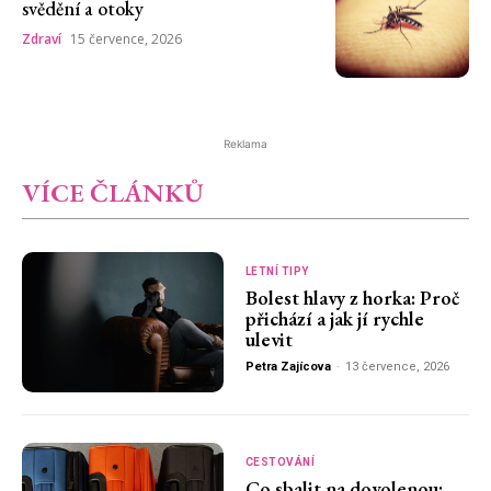
svědění a otoky
Zdraví
15 července, 2026
Reklama
VÍCE ČLÁNKŮ
LETNÍ TIPY
Bolest hlavy z horka: Proč
přichází a jak jí rychle
ulevit
Petra Zajícova
-
13 července, 2026
CESTOVÁNÍ
Co sbalit na dovolenou: