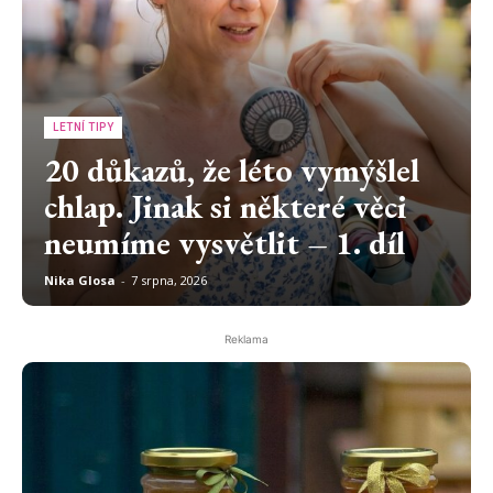
LETNÍ TIPY
20 důkazů, že léto vymýšlel
chlap. Jinak si některé věci
neumíme vysvětlit – 1. díl
Nika Glosa
-
7 srpna, 2026
Reklama