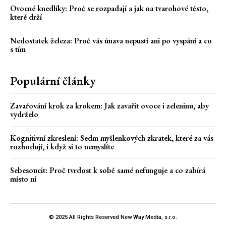
Ovocné knedlíky: Proč se rozpadají a jak na tvarohové těsto,
které drží
Nedostatek železa: Proč vás únava nepustí ani po vyspání a co
s tím
Populární články
Zavařování krok za krokem: Jak zavařit ovoce i zeleninu, aby
vydrželo
Kognitivní zkreslení: Sedm myšlenkových zkratek, které za vás
rozhodují, i když si to nemyslíte
Sebesoucit: Proč tvrdost k sobě samé nefunguje a co zabírá
místo ní
© 2025 All Rights Reserved New Way Media, s.r.o.