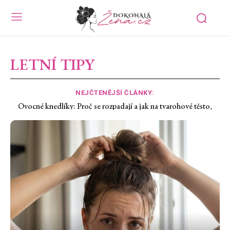
LETNÍ TIPY
NEJČTENĚJŠÍ ČLÁNKY:
Nedostatek železa: Proč vás únava nepustí ani po vyspání a co s
tím