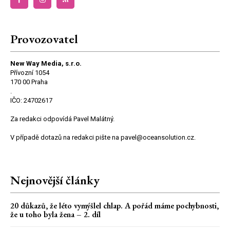
Provozovatel
New Way Media, s.r.o.
Přívozní 1054
170 00 Praha
.
IČO: 24702617
Za redakci odpovídá Pavel Malátný.
V případě dotazů na redakci pište na pavel@oceansolution.cz.
Nejnovější články
20 důkazů, že léto vymýšlel chlap. A pořád máme pochybnosti,
že u toho byla žena – 2. díl