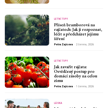
LETNÍ TIPY
Plíseň bramborová na
rajčatech: Jak ji rozpoznat,
léčit a předcházet jejímu
šíření
Petra Zajícova
-
2 června, 2026
LETNÍ TIPY
Jak zavařit rajčata:
Osvědčený postup pro
domácí zásoby na celou
zimu
Petra Zajícova
-
1 června, 2026
LÁSKA