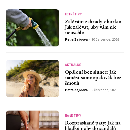
LETNÍ TIPY
Zalévání zahrady v horku:
Jak zalévat, aby vám nic
neuschlo
Petra Zajícova
-
10 července, 2026
AKTUÁLNĚ
Opálení bez slunce: Jak
nanést samoopalovák bez
šmouh
Petra Zajícova
-
9 července, 2026
NAŠE TIPY
Rozpraskané paty: Jak na
hladké nohy do sandálů