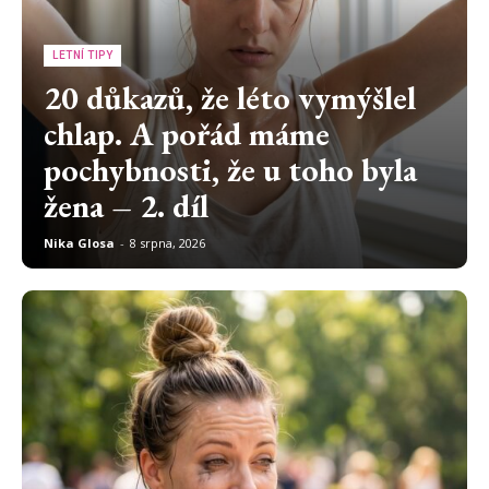
LETNÍ TIPY
20 důkazů, že léto vymýšlel
chlap. A pořád máme
pochybnosti, že u toho byla
žena – 2. díl
Nika Glosa
-
8 srpna, 2026