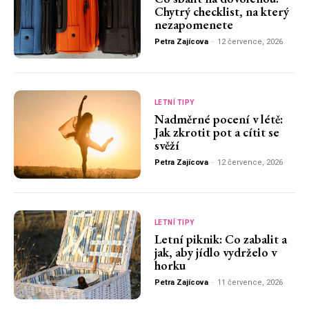
Chytrý checklist, na který
nezapomenete
Petra Zajícova
-
12 července, 2026
LETNÍ TIPY
Nadměrné pocení v létě:
Jak zkrotit pot a cítit se
svěží
Petra Zajícova
-
12 července, 2026
LETNÍ TIPY
Letní piknik: Co zabalit a
jak, aby jídlo vydrželo v
horku
Petra Zajícova
-
11 července, 2026