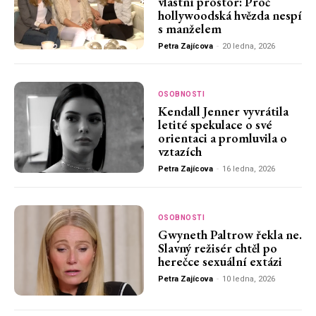
vlastní prostor: Proč
hollywoodská hvězda nespí
s manželem
Petra Zajícova
-
20 ledna, 2026
OSOBNOSTI
Kendall Jenner vyvrátila
letité spekulace o své
orientaci a promluvila o
vztazích
Petra Zajícova
-
16 ledna, 2026
OSOBNOSTI
Gwyneth Paltrow řekla ne.
Slavný režisér chtěl po
herečce sexuální extázi
Petra Zajícova
-
10 ledna, 2026