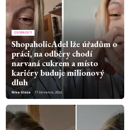
OSOBNOSTI
ShopaholicAdel lže úřadům o
práci, na odběry chodí
narvaná cukrem a místo
kariéry buduje milionový
dluh
Nika Glosa
-
17 července, 2026