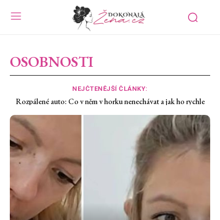
OSOBNOSTI
NEJČTENĚJŠÍ ČLÁNKY:
Suché oči z klimatizace: Proč pálí a co jim rychle uleví