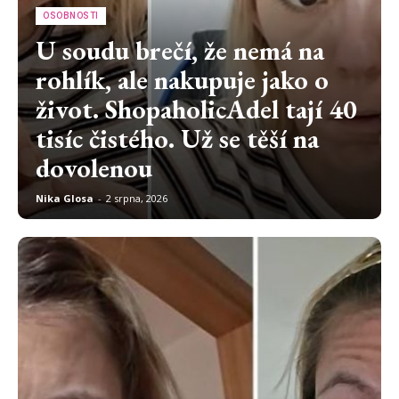
OSOBNOSTI
U soudu brečí, že nemá na
rohlík, ale nakupuje jako o
život. ShopaholicAdel tají 40
tisíc čistého. Už se těší na
dovolenou
Nika Glosa
-
2 srpna, 2026