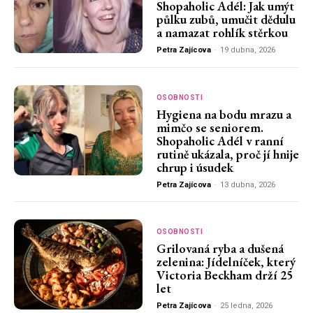
Shopaholic Adél: Jak umýt
půlku zubů, umučit dědulu
a namazat rohlík stěrkou
Petra Zajícova
-
19 dubna, 2026
OSOBNOSTI
Hygiena na bodu mrazu a
mimčo se seniorem.
Shopaholic Adél v ranní
rutině ukázala, proč jí hnije
chrup i úsudek
Petra Zajícova
-
13 dubna, 2026
OSOBNOSTI
Grilovaná ryba a dušená
zelenina: Jídelníček, který
Victoria Beckham drží 25
let
Petra Zajícova
-
25 ledna, 2026