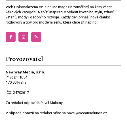
Web Dokonalazena.cz je online magazín zaměřený na ženy všech
věkových kategorií. Nabízí inspiraci v oblasti životního stylu, zdraví,
vztahů, módy i osobního rozvoje. Každý den přináší nové články,
rozhovory a tipy pro moderní ženu, která chce žít naplno.
Provozovatel
New Way Media, s.r.o.
Přívozní 1054
170 00 Praha
.
IČO: 24702617
Za redakci odpovídá Pavel Malátný.
V případě dotazů na redakci pište na pavel@oceansolution.cz.