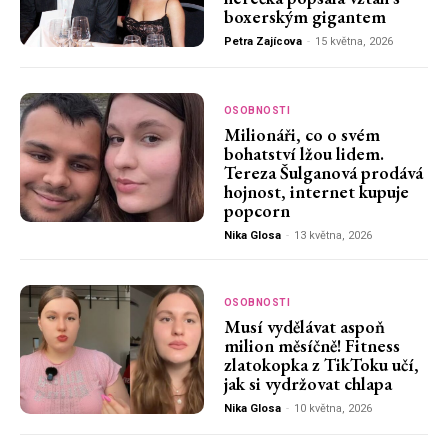
boxerským gigantem
Petra Zajícova
-
15 května, 2026
OSOBNOSTI
Milionáři, co o svém
bohatství lžou lidem.
Tereza Šulganová prodává
hojnost, internet kupuje
popcorn
Nika Glosa
-
13 května, 2026
OSOBNOSTI
Musí vydělávat aspoň
milion měsíčně! Fitness
zlatokopka z TikToku učí,
jak si vydržovat chlapa
Nika Glosa
-
10 května, 2026