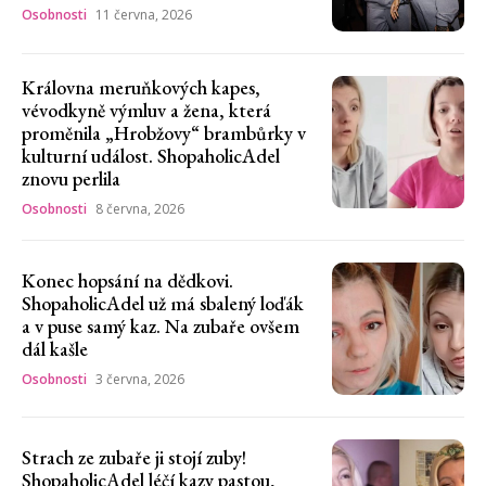
Osobnosti
11 června, 2026
Královna meruňkových kapes,
vévodkyně výmluv a žena, která
proměnila „Hrobžovy“ brambůrky v
kulturní událost. ShopaholicAdel
znovu perlila
Osobnosti
8 června, 2026
Konec hopsání na dědkovi.
ShopaholicAdel už má sbalený loďák
a v puse samý kaz. Na zubaře ovšem
dál kašle
Osobnosti
3 června, 2026
Strach ze zubaře ji stojí zuby!
ShopaholicAdel léčí kazy pastou,