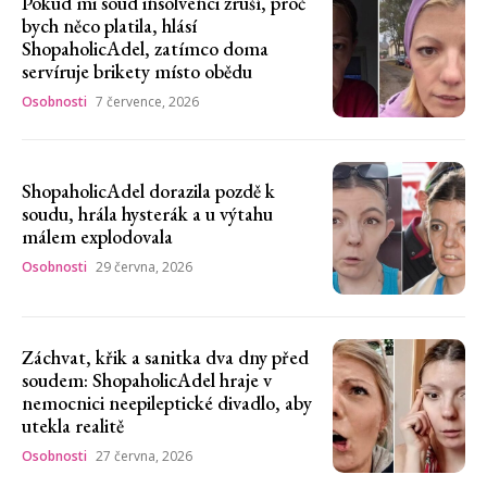
Pokud mi soud insolvenci zruší, proč
bych něco platila, hlásí
ShopaholicAdel, zatímco doma
servíruje brikety místo obědu
Osobnosti
7 července, 2026
ShopaholicAdel dorazila pozdě k
soudu, hrála hysterák a u výtahu
málem explodovala
Osobnosti
29 června, 2026
Záchvat, křik a sanitka dva dny před
soudem: ShopaholicAdel hraje v
nemocnici neepileptické divadlo, aby
utekla realitě
Osobnosti
27 června, 2026