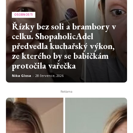
OSOBNOSTI
Řízky bez soli a brambory v
celku. ShopaholicAdel
předvedla kuchařský výkon,
ze kterého by se babičkám
protočila vařečka
Nika Glosa
-
28 července, 2026
Reklama