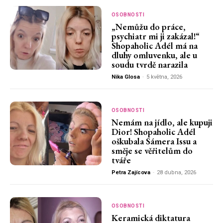
OSOBNOSTI
„Nemůžu do práce,
psychiatr mi ji zakázal!“
Shopaholic Adél má na
dluhy omluvenku, ale u
soudu tvrdě narazila
Nika Glosa
-
5 května, 2026
OSOBNOSTI
Nemám na jídlo, ale kupuji
Dior! Shopaholic Adél
oškubala Sámera Issu a
směje se věřitelům do
tváře
Petra Zajícova
-
28 dubna, 2026
OSOBNOSTI
Keramická diktatura