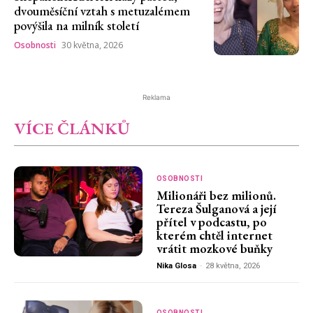
dvouměsíční vztah s metuzalémem
povýšila na milník století
Osobnosti
30 května, 2026
Reklama
VÍCE ČLÁNKŮ
OSOBNOSTI
Milionáři bez milionů.
Tereza Šulganová a její
přítel v podcastu, po
kterém chtěl internet
vrátit mozkové buňky
Nika Glosa
-
28 května, 2026
OSOBNOSTI