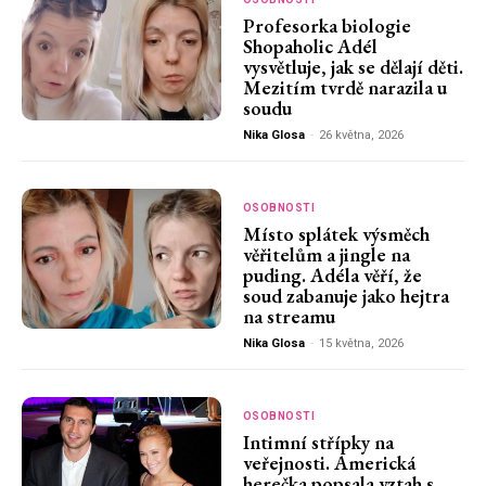
Profesorka biologie
Shopaholic Adél
vysvětluje, jak se dělají děti.
Mezitím tvrdě narazila u
soudu
Nika Glosa
-
26 května, 2026
OSOBNOSTI
Místo splátek výsměch
věřitelům a jingle na
puding. Adéla věří, že
soud zabanuje jako hejtra
na streamu
Nika Glosa
-
15 května, 2026
OSOBNOSTI
Intimní střípky na
veřejnosti. Americká
herečka popsala vztah s