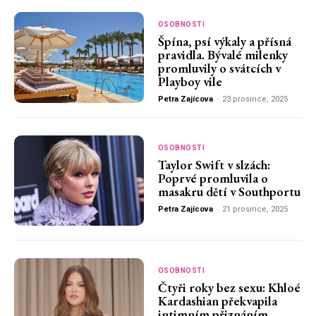
OSOBNOSTI
Špína, psí výkaly a přísná
pravidla. Bývalé milenky
promluvily o svátcích v
Playboy vile
Petra Zajícova
-
23 prosince, 2025
OSOBNOSTI
Taylor Swift v slzách:
Poprvé promluvila o
masakru dětí v Southportu
Petra Zajícova
-
21 prosince, 2025
OSOBNOSTI
Čtyři roky bez sexu: Khloé
Kardashian překvapila
intimním přiznáním