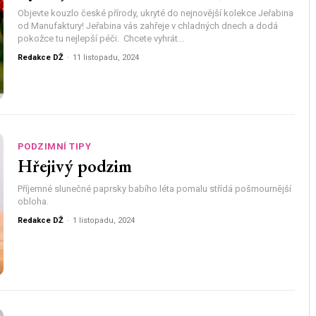
Objevte kouzlo české přírody, ukryté do nejnovější kolekce Jeřabina
od Manufaktury! Jeřabina vás zahřeje v chladných dnech a dodá
pokožce tu nejlepší péči. Chcete vyhrát...
Redakce DŽ
-
11 listopadu, 2024
PODZIMNÍ TIPY
Hřejivý podzim
Příjemné slunečné paprsky babího léta pomalu střídá pošmournější
obloha.
Redakce DŽ
-
1 listopadu, 2024