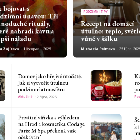
k bojovat s
PODZIMNÍ TIPY
dzimní únavou: Tři
dnoduché rituály,
Recept na domácí
eré nahradí kávu a
útulno: teplo, světl
epší náladu
vůně v šálku
a Zajícova
-
1 listopadu, 2025
Michaela Polmova
-
25 října, 202
Domov jako hřejivé útočiště.
Ko
Jak si vytvořit útulnou
re
podzimní atmosféru
po
Aktuálně
12 října, 2025
Pod
Privátní vířivka s výhledem
Še
na Hrad a kosmetika Codage
kt
Paris: M Spa překoná vaše
im
očekávání