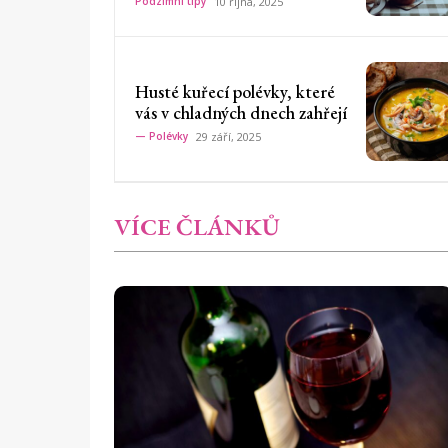
Podzimní tipy
10 října, 2025
Husté kuřecí polévky, které
vás v chladných dnech zahřejí
— Polévky
29 září, 2025
VÍCE ČLÁNKŮ