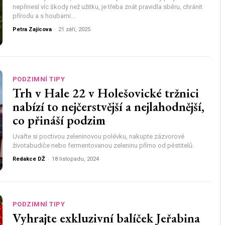
nepřinesl víc škody než užitku, je třeba znát pravidla sběru, chránit
přírodu a s houbami...
Petra Zajícova
-
21 září, 2025
PODZIMNÍ TIPY
Trh v Hale 22 v Holešovické tržnici
nabízí to nejčerstvější a nejlahodnější,
co přináší podzim
Uvařte si poctivou zeleninovou polévku, nakupte zázvorové
životabudiče nebo fermentovanou zeleninu přímo od pěstitelů.
Redakce DŽ
-
18 listopadu, 2024
PODZIMNÍ TIPY
Vyhrajte exkluzivní balíček Jeřabina