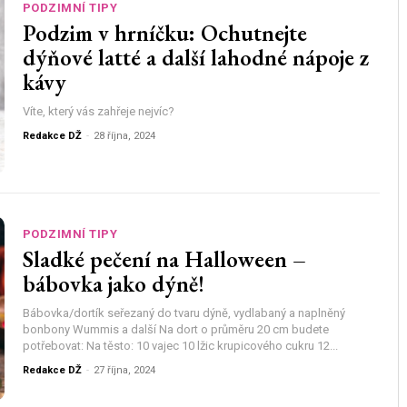
PODZIMNÍ TIPY
Podzim v hrníčku: Ochutnejte
dýňové latté a další lahodné nápoje z
kávy
Víte, který vás zahřeje nejvíc?
Redakce DŽ
-
28 října, 2024
PODZIMNÍ TIPY
Sladké pečení na Halloween –
bábovka jako dýně!
Bábovka/dortík seřezaný do tvaru dýně, vydlabaný a naplněný
bonbony Wummis a další Na dort o průměru 20 cm budete
potřebovat: Na těsto: 10 vajec 10 lžic krupicového cukru 12...
Redakce DŽ
-
27 října, 2024