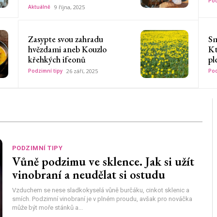
Pod
Aktuálně
9 října, 2025
Zasypte svou zahradu
Sm
hvězdami aneb Kouzlo
Kt
křehkých ifeonů
pl
Podzimní tipy
26 září, 2025
Pod
PODZIMNÍ TIPY
Vůně podzimu ve sklence. Jak si užít
vinobraní a neudělat si ostudu
Vzduchem se nese sladkokyselá vůně burčáku, cinkot sklenic a
smích. Podzimní vinobraní je v plném proudu, avšak pro nováčka
může být moře stánků a...