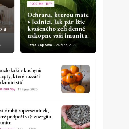
PODZIMNÍ TIPY
Ochrana, kterou máte
v lednici. Jak pár lžic
o a
kvašeného zelí denně
nakopne vaši imunitu
5
Petra Zajícova
-
24 října, 2025
uzlo kaki v kuchyni:
cepty, které rozzáří
dzimní stůl
zimní tipy
11 října, 2025
st druhů supersemínek,
eré podpoří vaši energii a
unitu