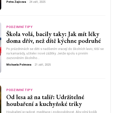
Petra Zajícova
-
24 září, 2025
PODZIMNÍ TIPY
Škola volá, bacily taky: Jak mít léky
doma dřív, než dítě kýchne podruhé
Po prázdninách se děti s nadšením vracejí do školních lavic, těší se
na kamarády, učitele i nové zážitky. Jenže spolu s prvním
zazvoněním školního...
Michaela Polmova
-
21 září, 2025
PODZIMNÍ TIPY
Od lesa až na talíř: Udržitelné
houbaření a kuchyňské triky
Houbaření je radost, meditace i zodpovědnost. Aby plný košík