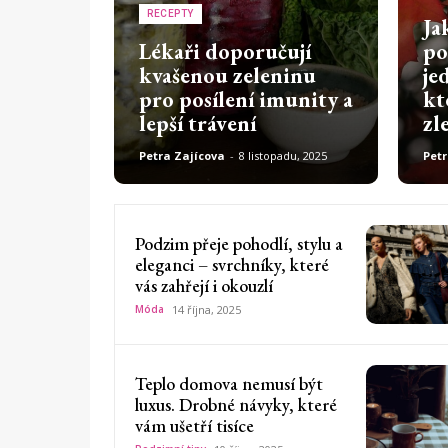
RECEPTY
Ja
Lékaři doporučují
po
kvašenou zeleninu
je
pro posílení imunity a
kt
lepší trávení
zl
Petra Zajícova
-
8 listopadu, 2025
Petr
Podzim přeje pohodlí, stylu a
eleganci – svrchníky, které
vás zahřejí i okouzlí
Móda
14 října, 2025
Teplo domova nemusí být
luxus. Drobné návyky, které
vám ušetří tisíce