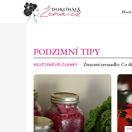
Novi
PODZIMNÍ TIPY
Ztracené zavazadlo: Co dělat 
20 důkazů, že léto vymýšlel
NEJČTENĚJŠÍ ČLÁNKY:
PO