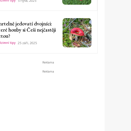
zimní tipy
5 října, 2025
rtelně jedovatí dvojníci:
eré houby si Češi nejčastěji
etou?
zimní tipy
25 září, 2025
Reklama
Reklama