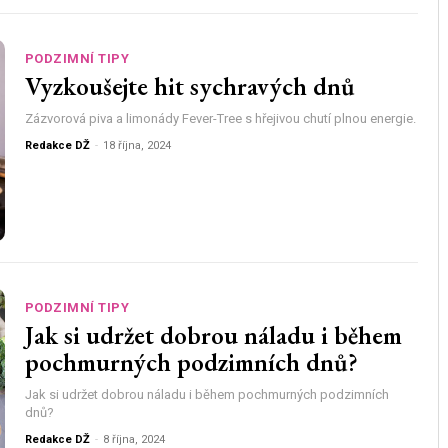
PODZIMNÍ TIPY
Vyzkoušejte hit sychravých dnů
Zázvorová piva a limonády Fever-Tree s hřejivou chutí plnou energie.
Redakce DŽ
-
18 října, 2024
PODZIMNÍ TIPY
Jak si udržet dobrou náladu i během
pochmurných podzimních dnů?
Jak si udržet dobrou náladu i během pochmurných podzimních
dnů?
Redakce DŽ
-
8 října, 2024