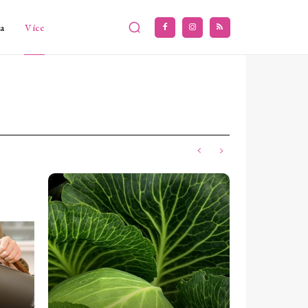
a
Více