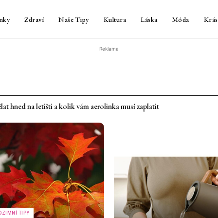
nky
Zdraví
Naše Tipy
Kultura
Láska
Móda
Krás
Reklama
hned na letišti a kolik vám aerolinka musí zaplatit
 chlap. Jinak si některé věci neumíme vysvětlit – 1. díl
DZIMNÍ TIPY