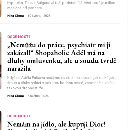
hypotéka, Tereza Šulganová řeší podstatnější věci: proč je milion
měsíčně od partnera...
Nika Glosa
-
10 května, 2026
OSOBNOSTI
„Nemůžu do práce, psychiatr mi ji
zakázal!“ Shopaholic Adél má na
dluhy omluvenku, ale u soudu tvrdě
narazila
Když se Adéla Pulcová nedávno na streamu kasala, jak maká jako
šroub a dluhy splácí s pokorou hodnou svaté, zapomněla zmínit
takovou drobnost: že...
Nika Glosa
-
5 května, 2026
OSOBNOSTI
Nemám na jídlo, ale kupuji Dior!