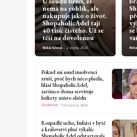
U soudu brečí, že
br
nemá na rohlík, ale
Sh
nakupuje jako o život.
př
ShopaholicAdel tají
vý
40 tisíc čistého. Už se
se
těší na dovolenou
va
Nika Glosa
-
2 srpna, 2026
Nik
Pokud mi soud insolvenci
zruší, proč bych něco platila,
hlásí ShopaholicAdel,
zatímco doma servíruje
brikety místo obědu
Osobnosti
7 července, 2026
Rozpadlé ucho, bubáci v bytě
a království plné výkalů:
ShopaholicAdel odstartovala