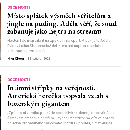
OSOBNOSTI
Místo splátek výsměch věřitelům a
jingle na puding. Adéla věří, že soud
zabanuje jako hejtra na streamu
Někteří lidé mají talent na zpěv. Jiní na sport. A pak je tu Adéla
Pulcová alias ShopaholicAdel, která má naprosto unikátní
schopnost proměnit úplně...
Nika Glosa
-
15 května, 2026
OSOBNOSTI
Intimní střípky na veřejnosti.
Americká herečka popsala vztah s
boxerským gigantem
„Způsob si zkrátka pokaždé spolehlivě najdeme,“ odpověděla s
úsměvem americká herečka Hayden Panettiere na vtíravé dotazy
ohledně propastného výškového rozdílu v posteli, čímž veřejně...