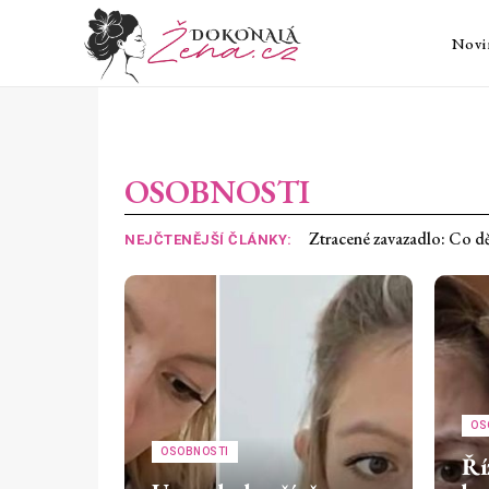
Novi
OSOBNOSTI
Ztracené zavazadlo: Co dělat 
20 důkazů, že léto vymýšlel
NEJČTENĚJŠÍ ČLÁNKY:
OS
OSOBNOSTI
Ří