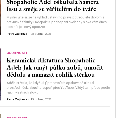
Shopaholic Adél oškubala Sámera
Issu a směje se věřitelům do tváře
Mysleli jste si, že na výklad ústavního práva potřebujete diplom z
právnické fakulty? Kdepak! K pochopení svobody slova vám dnes
postačí jen nový sponzor,...
Petra Zajícova
-
28 dubna, 2026
OSOBNOSTI
Keramická diktatura Shopaholic
Adél: Jak umýt půlku zubů, umučit
dědulu a namazat rohlík stěrkou
Adéla si řekla, že když už jí pracovní trh opakovaně ukázal
prostředníček, zkusí to aspoň přes YouTube. Vždyť tam přece podle
jejích vlastních slov...
Petra Zajícova
-
19 dubna, 2026