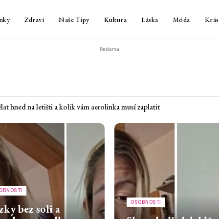
nky
Zdraví
Naše Tipy
Kultura
Láska
Móda
Krás
Reklama
hned na letišti a kolik vám aerolinka musí zaplatit
 chlap. Jinak si některé věci neumíme vysvětlit – 1. díl
OBNOSTI
OSOBNOSTI
zky bez soli a