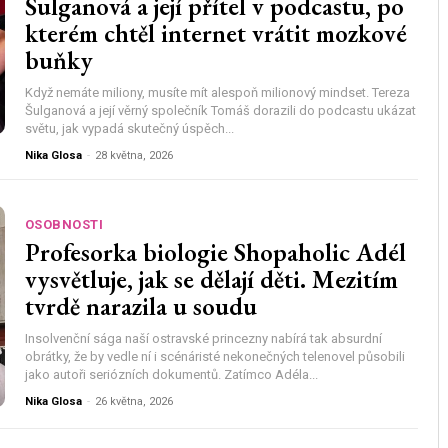
Šulganová a její přítel v podcastu, po
kterém chtěl internet vrátit mozkové
buňky
Když nemáte miliony, musíte mít alespoň milionový mindset. Tereza
Šulganová a její věrný společník Tomáš dorazili do podcastu ukázat
světu, jak vypadá skutečný úspěch...
Nika Glosa
-
28 května, 2026
OSOBNOSTI
Profesorka biologie Shopaholic Adél
vysvětluje, jak se dělají děti. Mezitím
tvrdě narazila u soudu
Insolvenční sága naší ostravské princezny nabírá tak absurdní
obrátky, že by vedle ní i scénáristé nekonečných telenovel působili
jako autoři seriózních dokumentů. Zatímco Adéla...
Nika Glosa
-
26 května, 2026