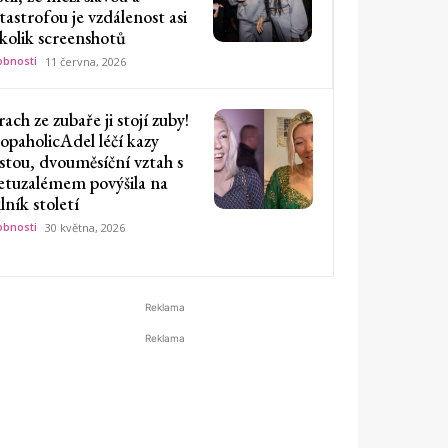
tastrofou je vzdálenost asi
kolik screenshotů
bnosti
11 června, 2026
rach ze zubaře ji stojí zuby!
opaholicAdel léčí kazy
stou, dvouměsíční vztah s
tuzalémem povýšila na
lník století
bnosti
30 května, 2026
Reklama
Reklama