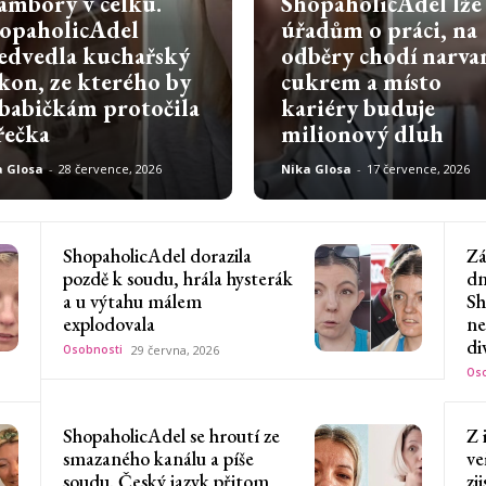
ambory v celku.
ShopaholicAdel lže
opaholicAdel
úřadům o práci, na
edvedla kuchařský
odběry chodí narva
kon, ze kterého by
cukrem a místo
 babičkám protočila
kariéry buduje
řečka
milionový dluh
a Glosa
-
28 července, 2026
Nika Glosa
-
17 července, 2026
ShopaholicAdel dorazila
Zá
pozdě k soudu, hrála hysterák
dn
a u výtahu málem
Sh
explodovala
ne
di
Osobnosti
29 června, 2026
Oso
ShopaholicAdel se hroutí ze
Z 
smazaného kanálu a píše
ve
soudu. Český jazyk přitom
zj