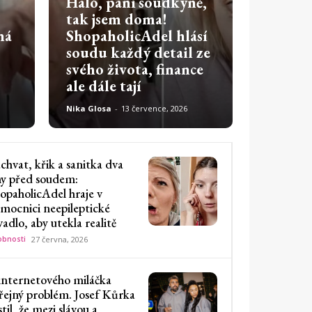
Haló, paní soudkyně,
tak jsem doma!
ná
ShopaholicAdel hlásí
soudu každý detail ze
svého života, finance
ale dále tají
Nika Glosa
-
13 července, 2026
chvat, křik a sanitka dva
y před soudem:
opaholicAdel hraje v
mocnici neepileptické
vadlo, aby utekla realitě
bnosti
27 června, 2026
internetového miláčka
řejný problém. Josef Kůrka
istil, že mezi slávou a