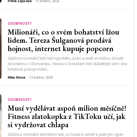
Petra Zajícova
-
15 května, 2026
OSOBNOSTI
Milionáři, co o svém bohatství lžou
lidem. Tereza Šulganová prodává
hojnost, internet kupuje popcorn
Zatímco normální lidé řeší hypotéku, práci a jestli si můžou dovolit
dovolenou v Chorvatsku, Tereza s Tomášem řeší důležitější věci: dva
hotelové pokoje místo...
Nika Glosa
-
13 května, 2026
OSOBNOSTI
Musí vydělávat aspoň milion měsíčně!
Fitness zlatokopka z TikToku učí, jak
si vydržovat chlapa
Zatímco normální smrtelníci řeší, co bude k večeři a jestli jim vyjde