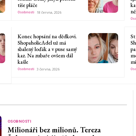
tiše pláče
ka
ně
Osobnosti
18 června, 2026
Oso
Konec hopsání na dědkovi.
St
ShopaholicAdel už má
Sh
sbalený loďák a v puse samý
pa
kaz. Na zubaře ovšem dál
me
kašle
mi
Osobnosti
3 června, 2026
Oso
OSOBNOSTI
Milionáři bez milionů. Tereza